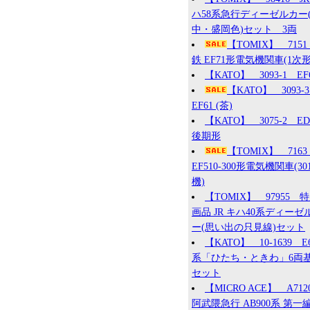
ハ58系急行ディーゼルカー
中・盛岡色)セット 3両
【TOMIX】 715
鉄 EF71形電気機関車(1次形
【KATO】 3093-1 EF
【KATO】 3093
EF61 (茶)
【KATO】 3075-2 ED7
後期形
【TOMIX】 7163
EF510-300形電気機関車(30
機)
【TOMIX】 97955 
画品 JR キハ40系ディーゼ
ー(思い出の只見線)セット
【KATO】 10-1639 E
系「ひたち・ときわ」6両
セット
【MICRO ACE】 A71
阿武隈急行 AB900系 第一編