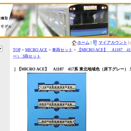
ホーム
|
マイアカウント
|
TOP
>
MICRO ACE
>
車両セット
>
【MICRO ACE】 A1187
ー） 3両セット
｜【MICRO ACE】 A1187 417系 東北地域色（床下グレー）