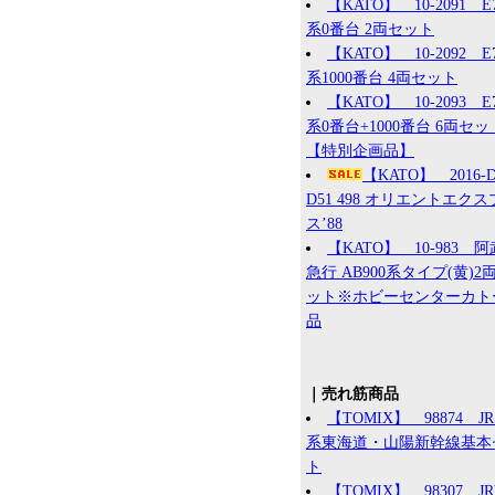
【KATO】 10-2091 E
系0番台 2両セット
【KATO】 10-2092 E
系1000番台 4両セット
【KATO】 10-2093 E
系0番台+1000番台 6両セッ
【特別企画品】
【KATO】 2016
D51 498 オリエントエク
ス’88
【KATO】 10-983 
急行 AB900系タイプ(黄)2
ット※ホビーセンターカト
品
｜売れ筋商品
【TOMIX】 98874 JR 
系東海道・山陽新幹線基本
ト
【TOMIX】 98307 J