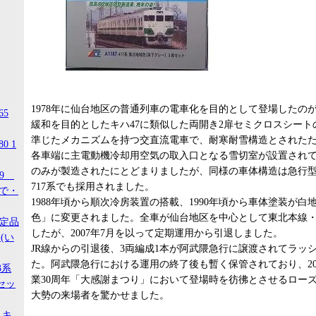
1978年に仙台地区の普通列車の電車化を目的として登場したのが
65
緩和を目的としたキハ47に類似した両開き2扉セミクロスシート
準じたメカニズムを持つ交直流電車で、耐寒耐雪構造とされた
0 1
各車端に主電動機冷却用空気の取入口となる雪切室が設置されてい
のみが製造されたにとどまりましたが、同様の車体構造は急行型電
99
717系でも採用されました。
ので・
1988年頃から順次冷房装置の搭載、1990年頃から車体塗装が
色」に変更されました。全車が仙台地区を中心として東北本線
限定品
したが、2007年7月を以って定期運用から引退しました。
(い
JR線からの引退後、3両編成1本が阿武隈急行に譲渡されてラッ
た。阿武隈急行における運用の終了後も暫く保管されており、20
3系
業30周年「大感謝まつり」において登場時を彷彿とさせるロー
セッ
大勢の来場者を驚かせました。
 キ