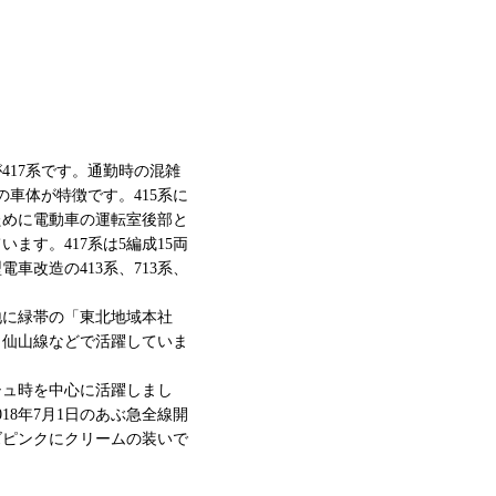
417系です。通勤時の混雑
の車体が特徴です。415系に
ために電動車の運転室後部と
ます。417系は5編成15両
車改造の413系、713系、
白地に緑帯の「東北地域本社
・仙山線などで活躍していま
シュ時を中心に活躍しまし
18年7月1日のあぶ急全線開
ズピンクにクリームの装いで