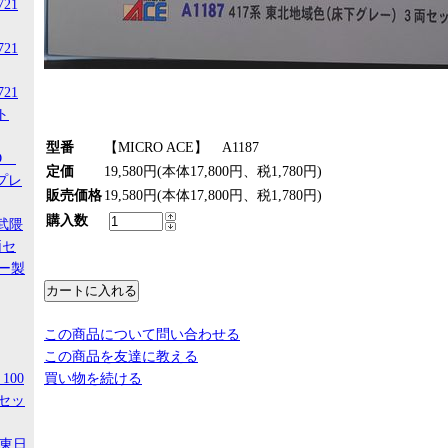
721
721
721
ト
型番
【MICRO ACE】 A1187
-D
定価
19,580円(本体17,800円、税1,780円)
スプレ
販売価格
19,580円(本体17,800円、税1,780円)
購入数
阿武隈
両セ
ー製
この商品について問い合わせる
この商品を友達に教える
100
買い物を続ける
セッ
R東日