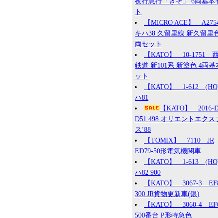
夜行急行「きそ」 6両基本
ト
【MICRO ACE】 A27
キハ38 久留里線 新久留里色
両セット
【KATO】 10-1751 
鉄道 新101系 新塗色 4両
ット
【KATO】 1-612 (HO
ハ81
【KATO】 2016
D51 498 オリエントエク
ス’88
【TOMIX】 7110 JR
ED79-50形電気機関車
【KATO】 1-613 (HO
ハ82 900
【KATO】 3067-3 EF
300 JR貨物更新車(銀)
【KATO】 3060-4 EF
500番台 P形特急色