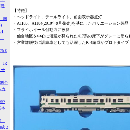
(陸
【特徴】
・ヘッドライト、テールライト、前面表示器点灯
1 国
・A1183、A1184(2010年9月発売)を基にしたバリエーション製品
)
・フライホイール付動力に改良
61
・仙台地区を中心に活躍が見られた417系の床下がグレーに塗ら
-3
・営業離脱後に訓練車としても活躍したK-4編成がプロトタイプ
5 0
 JR
1号
特別企
ルカ
657
基本
20
成 2