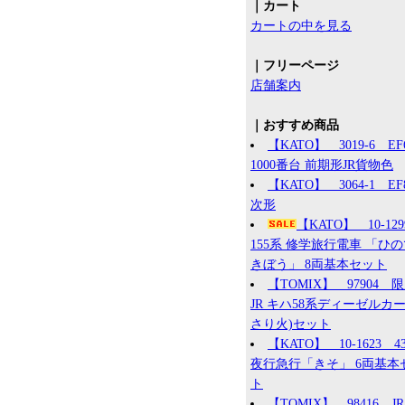
｜カート
カートの中を見る
｜フリーページ
店舗案内
｜おすすめ商品
【KATO】 3019-6 EF
1000番台 前期形JR貨物色
【KATO】 3064-1 EF8
次形
【KATO】 10-12
155系 修学旅行電車 「ひ
きぼう」 8両基本セット
【TOMIX】 97904 
JR キハ58系ディーゼルカー
さり火)セット
【KATO】 10-1623 4
夜行急行「きそ」 6両基本
ト
【TOMIX】 98416 JR