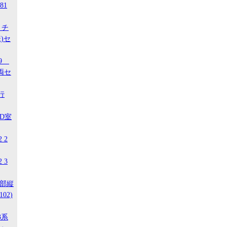
81
 チ
)セ
29
両セ
行
ED室
 2
 3
南部縦
02)
3系