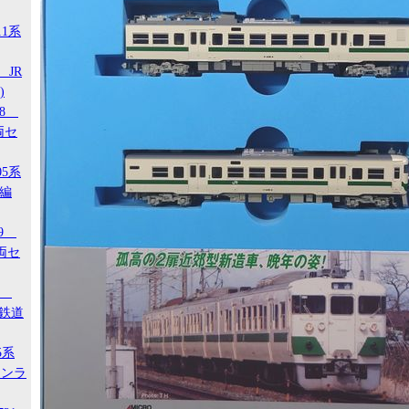
11系
 JR
)
18
両セ
05系
タ編
29
両セ
00
ジ鉄道
5系
タンラ