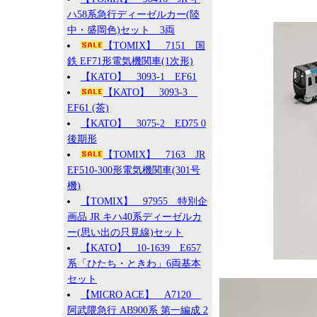
ハ58系急行ディーゼルカー(陸
中・盛岡色)セット 3両
【TOMIX】 7151 国
鉄 EF71形電気機関車(1次形)
【KATO】 3093-1 EF61
【KATO】 3093-3
EF61 (茶)
【KATO】 3075-2 ED75 0
後期形
【TOMIX】 7163 JR
EF510-300形電気機関車(301号
機)
【TOMIX】 97955 特別企
画品 JR キハ40系ディーゼルカ
ー(思い出の只見線)セット
【KATO】 10-1639 E657
系「ひたち・ときわ」6両基本
セット
【MICRO ACE】 A7120
阿武隈急行 AB900系 第一編成 2