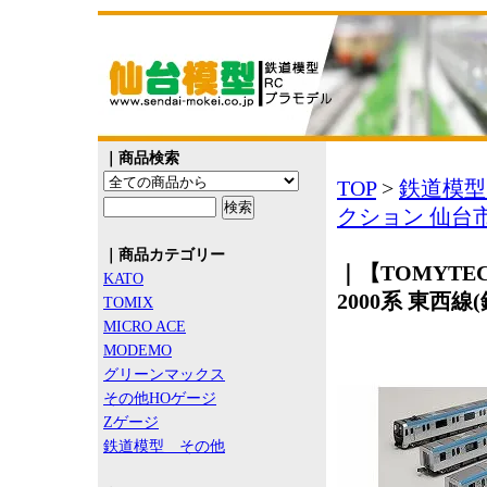
｜商品検索
TOP
>
鉄道模型
クション 仙台市
｜商品カテゴリー
｜【TOMYT
KATO
2000系 東西線
TOMIX
MICRO ACE
MODEMO
グリーンマックス
その他HOゲージ
Zゲージ
鉄道模型 その他