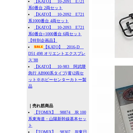
【KATO】 10-2091 E721
系0番台 2両セット
【KATO】 10-2092 E721
系1000番台 4両セット
【KATO】 10-2093 E721
系0番台+1000番台 6両セット
【特別企画品】
【KATO】 2016-D
D51 498 オリエントエクスプレ
ス’88
【KATO】 10-983 阿武隈
急行 AB900系タイプ(黄)2両セ
ット※ホビーセンターカトー製
品
｜売れ筋商品
【TOMIX】 98874 JR 100
系東海道・山陽新幹線基本セッ
ト
【TOMIX】 98307 JR東日