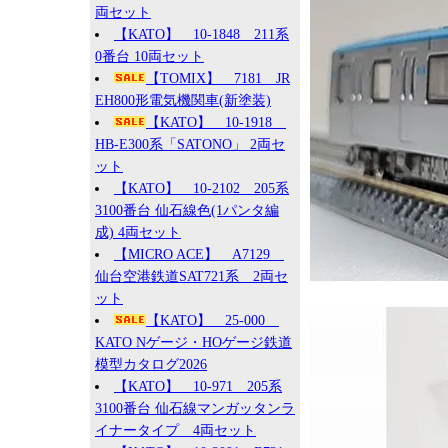
両セット
【KATO】 10-1848 211系
0番台 10両セット
【TOMIX】 7181 JR
EH800形電気機関車(新塗装)
【KATO】 10-1918
HB-E300系「SATONO」 2両セ
ット
【KATO】 10-2102 205系
3100番台 仙石線色(1パンタ編
成) 4両セット
【MICRO ACE】 A7129
仙台空港鉄道SAT721系 2両セ
ット
【KATO】 25-000
KATO Nゲージ・HOゲージ鉄道
模型カタログ2026
【KATO】 10-971 205系
3100番台 仙石線マンガッタンラ
イナータイプ 4両セット