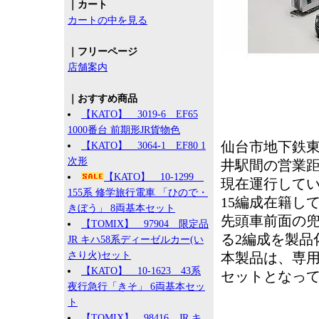
｜カート
カートの中を見る
｜フリーページ
店舗案内
｜おすすめ商品
【KATO】 3019-6 EF65
1000番台 前期形JR貨物色
仙台市地下鉄東
【KATO】 3064-1 EF80 1
次形
井駅間の営業距
【KATO】 10-1299
現在運行してい
155系 修学旅行電車 「ひので・
15編成在籍し
きぼう」 8両基本セット
先頭車前面の
【TOMIX】 97904 限定品
る2編成を製品
JR キハ58系ディーゼルカー(い
さり火)セット
本製品は、専
【KATO】 10-1623 43系
セットとなっ
夜行急行「きそ」 6両基本セッ
ト
【TOMIX】 98416 JR キ