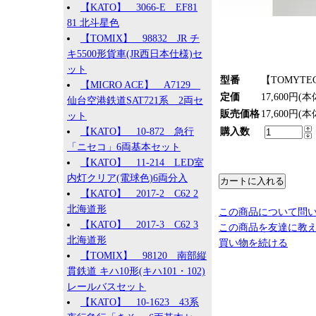
【KATO】 3066-E EF81
81 北斗星色
【TOMIX】 98832 JR チ
キ5500形貨車(JR西日本仕様)セ
ット
型番
【TOMYT
【MICRO ACE】 A7129
定価
17,600円(本
仙台空港鉄道SAT721系 2両セ
販売価格
17,600円(本
ット
【KATO】 10-872 急行
購入数
「ニセコ」6両基本セット
【KATO】 11-214 LED室
内灯クリア(電球色)6両分入
【KATO】 2017-2 C62 2
北海道形
この商品について問
【KATO】 2017-3 C62 3
この商品を友達に教
北海道形
買い物を続ける
【TOMIX】 98120 南部縦
貫鉄道 キハ10形(キハ101・102)
レールバスセット
【KATO】 10-1623 43系