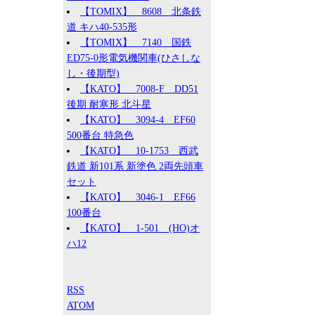
【TOMIX】 8608 北条鉄
道 キハ40-535形
【TOMIX】 7140 国鉄
ED75-0形電気機関車(ひさしな
し・後期型)
【KATO】 7008-F DD51
後期 耐寒形 北斗星
【KATO】 3094-4 EF60
500番台 特急色
【KATO】 10-1753 西武
鉄道 新101系 新塗色 2両先頭車
セット
【KATO】 3046-1 EF66
100番台
【KATO】 1-501 (HO)オ
ハ12
RSS
ATOM