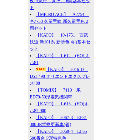
夜行急行「きそ」 6両基本セッ
ト
【MICRO ACE】 A2754
キハ38 久留里線 新久留里色 2
両セット
【KATO】 10-1751 西武
鉄道 新101系 新塗色 4両基本セ
ット
【KATO】 1-612 (HO) キ
ハ81
【KATO】 2016-D
D51 498 オリエントエクスプレ
ス’88
【TOMIX】 7110 JR
ED79-50形電気機関車
【KATO】 1-613 (HO)キ
ハ82 900
【KATO】 3067-3 EF81
300 JR貨物更新車(銀)
【KATO】 3060-4 EF65
500番台 P形特急色