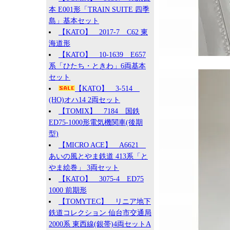
本 E001形「TRAIN SUITE 四季
島」基本セット
【KATO】 2017-7 C62 東
海道形
【KATO】 10-1639 E657
系「ひたち・ときわ」6両基本
セット
【KATO】 3-514
(HO)オハ14 2両セット
【TOMIX】 7184 国鉄
ED75-1000形電気機関車(後期
型)
【MICRO ACE】 A6621
あいの風とやま鉄道 413系「と
やま絵巻」 3両セット
【KATO】 3075-4 ED75
1000 前期形
【TOMYTEC】 リニア地下
鉄道コレクション 仙台市交通局
2000系 東西線(銀帯)4両セットA