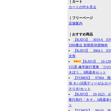
｜カート
カートの中を見る
｜フリーページ
店舗案内
｜おすすめ商品
【KATO】 3019-6 EF
1000番台 前期形JR貨物色
【KATO】 3064-1 EF8
次形
【KATO】 10-12
155系 修学旅行電車 「ひ
きぼう」 8両基本セット
【TOMIX】 97904 
JR キハ58系ディーゼルカー
さり火)セット
【KATO】 10-1623 4
夜行急行「きそ」 6両基本
ト
【TOMIX】 98416 JR