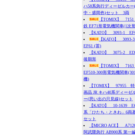
ハ58系急行ディーゼルカー
中・盛岡色)セット 3両
【TOMIX】 715
鉄 EF71形電気機関車(1次形
【KATO】 3093-1 EF
【KATO】 3093
EF61 (茶)
【KATO】 3075-2 ED7
後期形
【TOMIX】 7163
EF510-300形電気機関車(30
機)
【TOMIX】 97955 
画品 JR キハ40系ディーゼ
ー(思い出の只見線)セット
【KATO】 10-1639 E
系「ひたち・ときわ」6両
セット
【MICRO ACE】 A71
阿武隈急行 AB900系 第一編