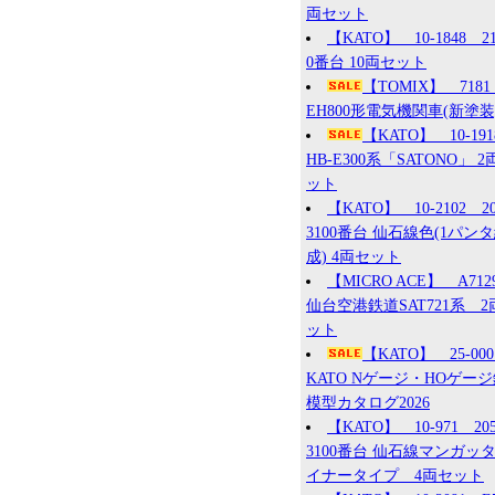
両セット
【KATO】 10-1848 2
0番台 10両セット
【TOMIX】 7181
EH800形電気機関車(新塗装
【KATO】 10-19
HB-E300系「SATONO」 2
ット
【KATO】 10-2102 2
3100番台 仙石線色(1パン
成) 4両セット
【MICRO ACE】 A71
仙台空港鉄道SAT721系 2
ット
【KATO】 25-0
KATO Nゲージ・HOゲー
模型カタログ2026
【KATO】 10-971 20
3100番台 仙石線マンガッ
イナータイプ 4両セット