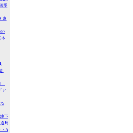
 四季
2 東
657
基本
4
鉄
後期
21
「と
75
ア地下
交通局
ットA