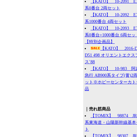
【KATO】 10-2091 E
系0番台 2両セット
【KATO】 10-2092 E
系1000番台 4両セット
【KATO】 10-2093 E
系0番台+1000番台 6両セッ
【特別企画品】
【KATO】 2016
D51 498 オリエントエク
ス’88
【KATO】 10-983 
急行 AB900系タイプ(黄)2
ット※ホビーセンターカト
品
｜売れ筋商品
【TOMIX】 98874 JR 
系東海道・山陽新幹線基本
ト
【TOMIX】 98307 J