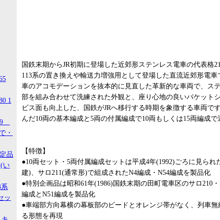
国鉄末期からJR初期に登場した近郊形ステンレス電車の代表格21
113系の置き換えや輸送力増強用として登場した直流近郊形電
65
車のアコモデーションを抜本的に見直した革新的な車両で、ステ
部を組み合わせて洗練された外観と、座り心地の良いバケット
0 1
ビス面も向上した、国鉄がJRへ移行する時期を象徴する車両で
んだ10両の基本編成と5両の付属編成で10両もしくは15両編成
99
ので・
【特徴】
限定品
●10両セット・5両付属編成セットは平成4年(1992)ごろに見られ
(い
建)、サロ211(通常形)で組成されたN4編成・N54編成を製品化
●特別企画品は昭和61年(1986)国鉄末期の田町電車区のサロ210・
3系
編成とN51編成を製品化
セッ
●車端部方向幕横の幕板部のビードとオレンジ帯がなく、列車無
る形態を再現
 キ