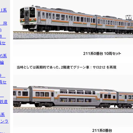
11系
 JR
)
18
両セ
05系
タ編
29
両セ
00
ジ鉄道
5系
タンラ