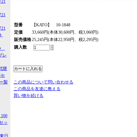
721
721
型番
【KATO】 10-1848
721
定価
33,660円(本体30,600円、税3,060円)
ト
販売価格
25,245円(本体22,950円、税2,295円)
購入数
-D
スプレ
阿武隈
両セ
ー製
この商品について問い合わせる
この商品を友達に教える
買い物を続ける
100
セッ
R東日