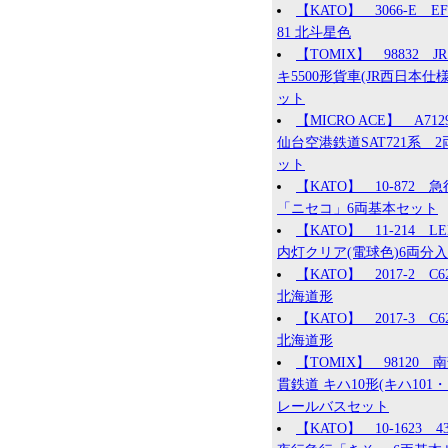
【KATO】 3066-E EF
81 北斗星色
【TOMIX】 98832 JR
キ5500形貨車(JR西日本仕様
ット
【MICRO ACE】 A71
仙台空港鉄道SAT721系 2
ット
【KATO】 10-872 急
「ニセコ」6両基本セット
【KATO】 11-214 L
内灯クリア(電球色)6両分入
【KATO】 2017-2 C62
北海道形
【KATO】 2017-3 C62
北海道形
【TOMIX】 98120 
貫鉄道 キハ10形(キハ101・1
レールバスセット
【KATO】 10-1623 4