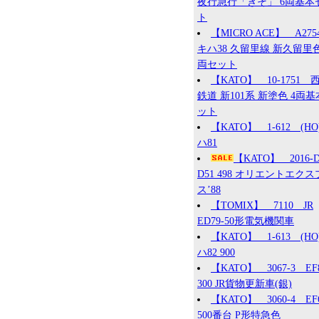
夜行急行「きそ」 6両基本
ト
【MICRO ACE】 A27
キハ38 久留里線 新久留里色
両セット
【KATO】 10-1751 
鉄道 新101系 新塗色 4両
ット
【KATO】 1-612 (HO
ハ81
【KATO】 2016
D51 498 オリエントエク
ス’88
【TOMIX】 7110 JR
ED79-50形電気機関車
【KATO】 1-613 (HO
ハ82 900
【KATO】 3067-3 EF
300 JR貨物更新車(銀)
【KATO】 3060-4 EF
500番台 P形特急色