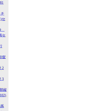
81
 チ
)セ
29
両セ
行
ED室
 2
 3
南部縦
02)
3系