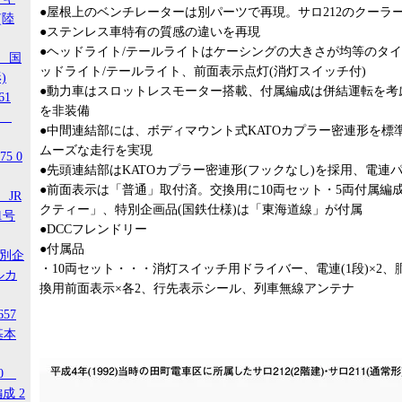
●屋根上のベンチレーターは別パーツで再現。サロ212のクーラーは
(陸
●ステンレス車特有の質感の違いを再現
●ヘッドライト/テールライトはケーシングの大きさが均等のタ
1 国
ッドライト/テールライト、前面表示点灯(消灯スイッチ付)
)
●動力車はスロットレスモーター搭載、付属編成は併結運転を考
61
を非装備
-3
●中間連結部には、ボディマウント式KATOカプラー密連形を標
ムーズな走行を実現
5 0
●先頭連結部はKATOカプラー密連形(フックなし)を採用、電連
●前面表示は「普通」取付済。交換用に10両セット・5両付属編成
 JR
クティー」、特別企画品(国鉄仕様)は「東海道線」が付属
1号
●DCCフレンドリー
●付属品
特別企
・10両セット・・・消灯スイッチ用ドライバー、電連(1段)×2、
ルカ
換用前面表示×各2、行先表示シール、列車無線アンテナ
657
基本
20
成 2