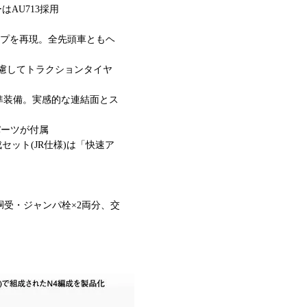
AU713採用
イプを再現。全先頭車ともヘ
慮してトラクションタイヤ
準装備。実感的な連結面とス
パーツが付属
セット(JR仕様)は「快速ア
胴受・ジャンパ栓×2両分、交