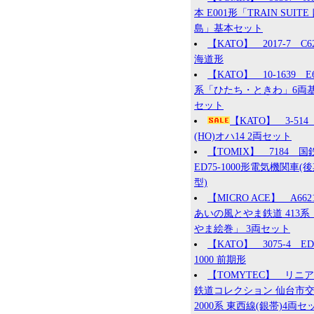
本 E001形「TRAIN SUITE
島」基本セット
【KATO】 2017-7 C6
海道形
【KATO】 10-1639 E
系「ひたち・ときわ」6両
セット
【KATO】 3-51
(HO)オハ14 2両セット
【TOMIX】 7184 国
ED75-1000形電気機関車(
型)
【MICRO ACE】 A66
あいの風とやま鉄道 413系
やま絵巻」 3両セット
【KATO】 3075-4 ED
1000 前期形
【TOMYTEC】 リニ
鉄道コレクション 仙台市
2000系 東西線(銀帯)4両セ