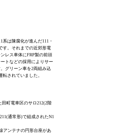
1系は陳腐化が進んだ111・
車です。それまでの近郊形電
ンレス車体にFRP製の前頭
シートなどの採用によりサー
す。グリーン車を2両組み込
で運転されていました。
た田町電車区のサロ212(2階
211(通常形)で組成されたN1
線アンテナの円形台座があ