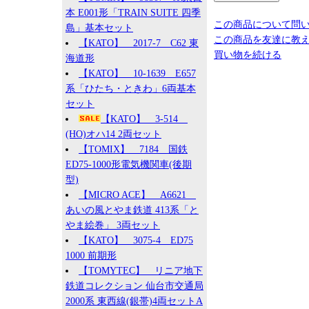
本 E001形「TRAIN SUITE 四季
この商品について問
島」基本セット
この商品を友達に教
【KATO】 2017-7 C62 東
買い物を続ける
海道形
【KATO】 10-1639 E657
系「ひたち・ときわ」6両基本
セット
【KATO】 3-514
(HO)オハ14 2両セット
【TOMIX】 7184 国鉄
ED75-1000形電気機関車(後期
型)
【MICRO ACE】 A6621
あいの風とやま鉄道 413系「と
やま絵巻」 3両セット
【KATO】 3075-4 ED75
1000 前期形
【TOMYTEC】 リニア地下
鉄道コレクション 仙台市交通局
2000系 東西線(銀帯)4両セットA