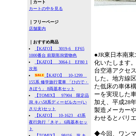
｜カート
カートの中を見る
｜フリーページ
店舗案内
｜おすすめ商品
【KATO】 3019-6 EF65
●JR東日本南
1000番台 前期形JR貨物色
化いたします。
【KATO】 3064-1 EF80 1
次形
台空港アクセス
【KATO】 10-1299
した。地方線
155系 修学旅行電車 「ひので・
た低床の車体
きぼう」 8両基本セット
ーを実現した車
【TOMIX】 97904 限定品
加え、平成28年
JR キハ58系ディーゼルカー(い
さり火)セット
製造メーカー
【KATO】 10-1623 43系
わせるとバリ
夜行急行「きそ」 6両基本セッ
ト
◆今回、ワンマ
【TOMIX】 98416 JR キ