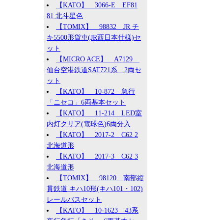
【KATO】 3066-E EF81
81 北斗星色
【TOMIX】 98832 JR チ
キ5500形貨車(JR西日本仕様)セ
ット
【MICRO ACE】 A7129
仙台空港鉄道SAT721系 2両セ
ット
【KATO】 10-872 急行
「ニセコ」6両基本セット
【KATO】 11-214 LED室
内灯クリア(電球色)6両分入
【KATO】 2017-2 C62 2
北海道形
【KATO】 2017-3 C62 3
北海道形
【TOMIX】 98120 南部縦
貫鉄道 キハ10形(キハ101・102)
レールバスセット
【KATO】 10-1623 43系