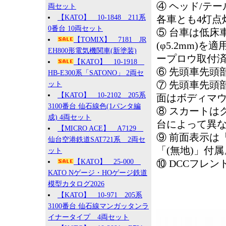
④ ヘッド/テ
両セット
【KATO】 10-1848 211系
各車とも4灯点
0番台 10両セット
⑤ 台車は低床車
【TOMIX】 7181 JR
(φ5.2mm)
EH800形電気機関車(新塗装)
ープロウ取付
【KATO】 10-1918
⑥ 先頭車先頭
HB-E300系「SATONO」 2両セ
⑦ 先頭車先頭
ット
【KATO】 10-2102 205系
面はボディマウ
3100番台 仙石線色(1パンタ編
⑧ スカートはク
成) 4両セット
台によって異
【MICRO ACE】 A7129
⑨ 前面表示は
仙台空港鉄道SAT721系 2両セ
「(無地)」付
ット
【KATO】 25-000
⑩ DCCフレン
KATO Nゲージ・HOゲージ鉄道
模型カタログ2026
【KATO】 10-971 205系
3100番台 仙石線マンガッタンラ
イナータイプ 4両セット