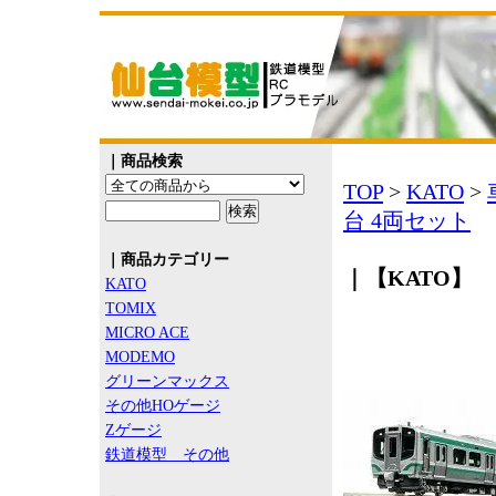
｜商品検索
TOP
>
KATO
>
台 4両セット
｜商品カテゴリー
｜【KATO】 1
KATO
TOMIX
MICRO ACE
MODEMO
グリーンマックス
その他HOゲージ
Zゲージ
鉄道模型 その他