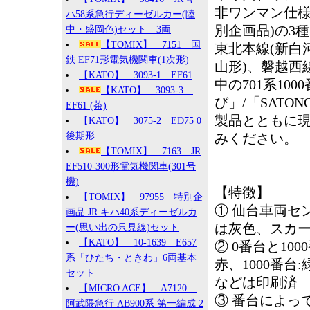
非ワンマン仕様
ハ58系急行ディーゼルカー(陸
別企画品)の3
中・盛岡色)セット 3両
【TOMIX】 7151 国
東北本線(新白
鉄 EF71形電気機関車(1次形)
山形)、磐越西
【KATO】 3093-1 EF61
中の701系10
【KATO】 3093-3
び」/「SAT
EF61 (茶)
製品とともに
【KATO】 3075-2 ED75 0
後期形
みください。
【TOMIX】 7163 JR
EF510-300形電気機関車(301号
機)
【特徴】
【TOMIX】 97955 特別企
① 仙台車両セ
画品 JR キハ40系ディーゼルカ
は灰色、スカ
ー(思い出の只見線)セット
【KATO】 10-1639 E657
② 0番台と10
系「ひたち・ときわ」6両基本
赤、1000番
セット
などは印刷済
【MICRO ACE】 A7120
③ 番台によっ
阿武隈急行 AB900系 第一編成 2