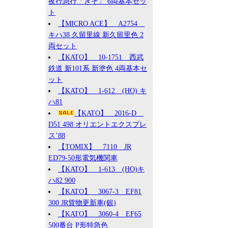
夜行急行「きそ」 6両基本セッ
ト
【MICRO ACE】 A2754
キハ38 久留里線 新久留里色 2
両セット
【KATO】 10-1751 西武
鉄道 新101系 新塗色 4両基本セ
ット
【KATO】 1-612 (HO) キ
ハ81
【KATO】 2016-D
D51 498 オリエントエクスプレ
ス’88
【TOMIX】 7110 JR
ED79-50形電気機関車
【KATO】 1-613 (HO)キ
ハ82 900
【KATO】 3067-3 EF81
300 JR貨物更新車(銀)
【KATO】 3060-4 EF65
500番台 P形特急色