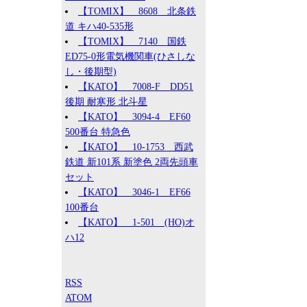
【TOMIX】 8608 北条鉄
道 キハ40-535形
【TOMIX】 7140 国鉄
ED75-0形電気機関車(ひさしな
し・後期型)
【KATO】 7008-F DD51
後期 耐寒形 北斗星
【KATO】 3094-4 EF60
500番台 特急色
【KATO】 10-1753 西武
鉄道 新101系 新塗色 2両先頭車
セット
【KATO】 3046-1 EF66
100番台
【KATO】 1-501 (HO)オ
ハ12
RSS
ATOM