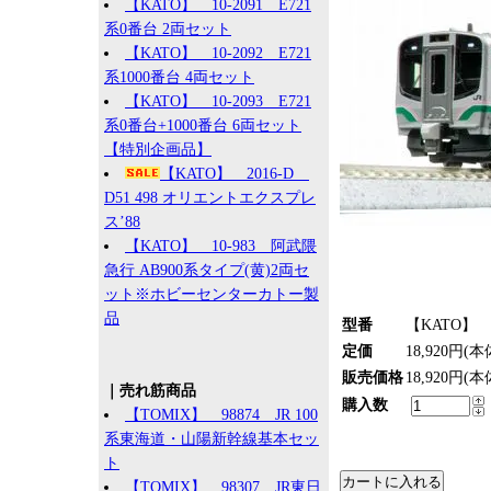
【KATO】 10-2091 E721
系0番台 2両セット
【KATO】 10-2092 E721
系1000番台 4両セット
【KATO】 10-2093 E721
系0番台+1000番台 6両セット
【特別企画品】
【KATO】 2016-D
D51 498 オリエントエクスプレ
ス’88
【KATO】 10-983 阿武隈
急行 AB900系タイプ(黄)2両セ
ット※ホビーセンターカトー製
品
型番
【KATO】 1
定価
18,920円(本
販売価格
18,920円(本
｜売れ筋商品
購入数
【TOMIX】 98874 JR 100
系東海道・山陽新幹線基本セッ
ト
【TOMIX】 98307 JR東日