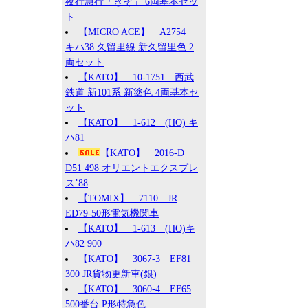
夜行急行「きそ」 6両基本セッ
ト
【MICRO ACE】 A2754
キハ38 久留里線 新久留里色 2
両セット
【KATO】 10-1751 西武
鉄道 新101系 新塗色 4両基本セ
ット
【KATO】 1-612 (HO) キ
ハ81
【KATO】 2016-D
D51 498 オリエントエクスプレ
ス’88
【TOMIX】 7110 JR
ED79-50形電気機関車
【KATO】 1-613 (HO)キ
ハ82 900
【KATO】 3067-3 EF81
300 JR貨物更新車(銀)
【KATO】 3060-4 EF65
500番台 P形特急色