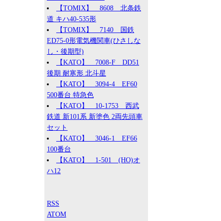
【TOMIX】 8608 北条鉄
道 キハ40-535形
【TOMIX】 7140 国鉄
ED75-0形電気機関車(ひさしな
し・後期型)
【KATO】 7008-F DD51
後期 耐寒形 北斗星
【KATO】 3094-4 EF60
500番台 特急色
【KATO】 10-1753 西武
鉄道 新101系 新塗色 2両先頭車
セット
【KATO】 3046-1 EF66
100番台
【KATO】 1-501 (HO)オ
ハ12
RSS
ATOM