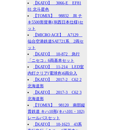
【KATO】 3066-E EF81
81 北斗星色
【TOMIX】 98832 JR チ
キ5500形貨車(JR西日本仕様)セ
ット
【MICRO ACE】 A7129
仙台空港鉄道SAT721系 2両セ
ット
【KATO】 10-872 急行
「ニセコ」6両基本セット
【KATO】 11-214 LED室
内灯クリア(電球色)6両分入
【KATO】 2017-2 C62 2
北海道形
【KATO】 2017-3 C62 3
北海道形
【TOMIX】 98120 南部縦
貫鉄道 キハ10形(キハ101・102)
レールバスセット
【KATO】 10-1623 43系