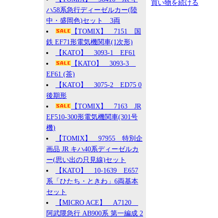
買い物を続ける
ハ58系急行ディーゼルカー(陸
中・盛岡色)セット 3両
【TOMIX】 7151 国
鉄 EF71形電気機関車(1次形)
【KATO】 3093-1 EF61
【KATO】 3093-3
EF61 (茶)
【KATO】 3075-2 ED75 0
後期形
【TOMIX】 7163 JR
EF510-300形電気機関車(301号
機)
【TOMIX】 97955 特別企
画品 JR キハ40系ディーゼルカ
ー(思い出の只見線)セット
【KATO】 10-1639 E657
系「ひたち・ときわ」6両基本
セット
【MICRO ACE】 A7120
阿武隈急行 AB900系 第一編成 2