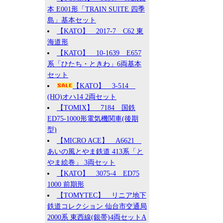
本 E001形「TRAIN SUITE 四季
島」基本セット
【KATO】 2017-7 C62 東
海道形
【KATO】 10-1639 E657
系「ひたち・ときわ」6両基本
セット
【KATO】 3-514
(HO)オハ14 2両セット
【TOMIX】 7184 国鉄
ED75-1000形電気機関車(後期
型)
【MICRO ACE】 A6621
あいの風とやま鉄道 413系「と
やま絵巻」 3両セット
【KATO】 3075-4 ED75
1000 前期形
【TOMYTEC】 リニア地下
鉄道コレクション 仙台市交通局
2000系 東西線(銀帯)4両セットA