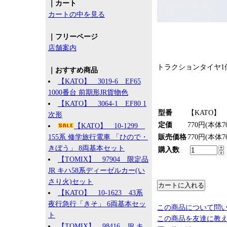
｜カート
カートの中を見る
｜フリーページ
店舗案内
トラクションタイヤ1
｜おすすめ商品
【KATO】 3019-6 EF65
1000番台 前期形JR貨物色
【KATO】 3064-1 EF80 1
型番
【KATO】 7
次形
定価
770円(本体7
【KATO】 10-1299
155系 修学旅行電車 「ひので・
販売価格
770円(本体7
きぼう」 8両基本セット
購入数
【TOMIX】 97904 限定品
JR キハ58系ディーゼルカー(い
さり火)セット
【KATO】 10-1623 43系
夜行急行「きそ」 6両基本セッ
この商品について問
ト
この商品を友達に教
【TOMIX】 98416 JR キ