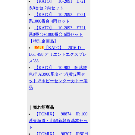
【KATO】 10-2091 E721
系0番台 2両セット
【KATO】 10-2092 E721
系1000番台 4両セット
【KATO】 10-2093 E721
系0番台+1000番台 6両セット
【特別企画品】
【KATO】 2016-D
D51 498 オリエントエクスプレ
ス’88
【KATO】 10-983 阿武隈
急行 AB900系タイプ(黄)2両セ
ット※ホビーセンターカトー製
品
｜売れ筋商品
【TOMIX】 98874 JR 100
系東海道・山陽新幹線基本セッ
ト
【TOMIX】 98307 JR東日