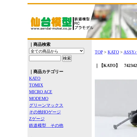
｜商品検索
TOP
>
KATO
>
ASS
｜【KATO】 7423
｜商品カテゴリー
KATO
TOMIX
MICRO ACE
MODEMO
グリーンマックス
その他HOゲージ
Zゲージ
鉄道模型 その他