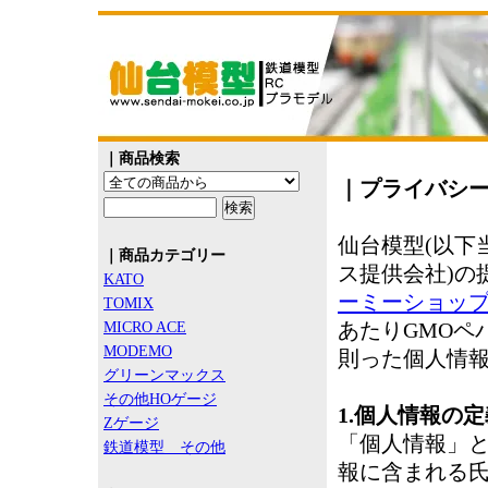
｜商品検索
｜プライバシ
仙台模型(以下
｜商品カテゴリー
ス提供会社)の
KATO
ーミーショッ
TOMIX
あたりGMOペ
MICRO ACE
MODEMO
則った個人情
グリーンマックス
その他HOゲージ
1.個人情報の定
Zゲージ
「個人情報」
鉄道模型 その他
報に含まれる