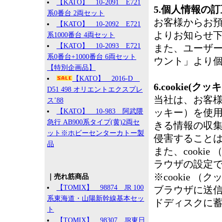
【KATO】 10-2091 E721
5.個人情報の
系0番台 2両セット
お客様からお
【KATO】 10-2092 E721
よりお知らせ
系1000番台 4両セット
【KATO】 10-2093 E721
また、ユーザ
系0番台+1000番台 6両セット
ウント」より
【特別企画品】
【KATO】 2016-D
6.cookie(
D51 498 オリエントエクスプレ
当社は、お客様
ス’88
ッキー）を使
【KATO】 10-983 阿武隈
急行 AB900系タイプ(黄)2両セ
きる情報の収
ット※ホビーセンターカトー製
侵害すること
品
また、cook
ラウザの設定
※cookie
｜売れ筋商品
【TOMIX】 98874 JR 100
ブラウザに送
系東海道・山陽新幹線基本セッ
ドディスクに
ト
【TOMIX】 98307 JR東日