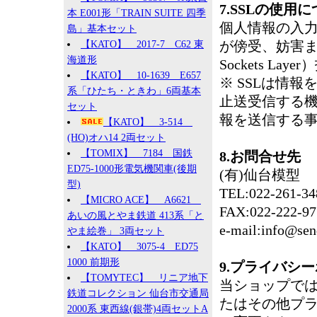
7.SSLの使用
本 E001形「TRAIN SUITE 四季
個人情報の入
島」基本セット
が傍受、妨害また
【KATO】 2017-7 C62 東
海道形
Sockets L
【KATO】 10-1639 E657
※ SSLは情
系「ひたち・ときわ」6両基本
止送受信する機
セット
報を送信する
【KATO】 3-514
(HO)オハ14 2両セット
【TOMIX】 7184 国鉄
8.お問合せ先
ED75-1000形電気機関車(後期
(有)仙台模型
型)
TEL:022-261-34
【MICRO ACE】 A6621
FAX:022-222-97
あいの風とやま鉄道 413系「と
e-mail:info@sen
やま絵巻」 3両セット
【KATO】 3075-4 ED75
1000 前期形
9.プライバシ
【TOMYTEC】 リニア地下
当ショップで
鉄道コレクション 仙台市交通局
たはその他プ
2000系 東西線(銀帯)4両セットA