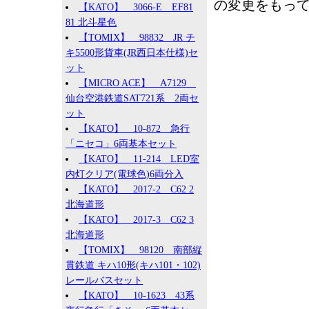
の変更をもっ
【KATO】 3066-E EF81
81 北斗星色
【TOMIX】 98832 JR チ
キ5500形貨車(JR西日本仕様)セ
ット
【MICRO ACE】 A7129
仙台空港鉄道SAT721系 2両セ
ット
【KATO】 10-872 急行
「ニセコ」6両基本セット
【KATO】 11-214 LED室
内灯クリア(電球色)6両分入
【KATO】 2017-2 C62 2
北海道形
【KATO】 2017-3 C62 3
北海道形
【TOMIX】 98120 南部縦
貫鉄道 キハ10形(キハ101・102)
レールバスセット
【KATO】 10-1623 43系