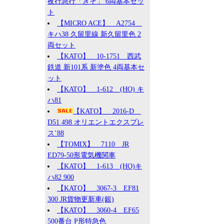
夜行急行「きそ」 6両基本セッ
ト
【MICRO ACE】 A2754
キハ38 久留里線 新久留里色 2
両セット
【KATO】 10-1751 西武
鉄道 新101系 新塗色 4両基本セ
ット
【KATO】 1-612 (HO) キ
ハ81
【KATO】 2016-D
D51 498 オリエントエクスプレ
ス’88
【TOMIX】 7110 JR
ED79-50形電気機関車
【KATO】 1-613 (HO)キ
ハ82 900
【KATO】 3067-3 EF81
300 JR貨物更新車(銀)
【KATO】 3060-4 EF65
500番台 P形特急色