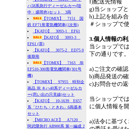
f)配送先情報
ハ58系急行ディーゼルカー(陸
g)当ショップ
中・盛岡色)セット 3両
h)上記を組み
【TOMIX】 7151 国
＃ショップで
鉄 EF71形電気機関車(1次形)
【KATO】 3093-1 EF61
【KATO】 3093-3
3.個人情報の利
EF61 (茶)
当ショップで
【KATO】 3075-2 ED75 0
下の通りです
後期形
【TOMIX】 7163 JR
a)ご注文の確
EF510-300形電気機関車(301号
b)商品発送の
機)
【TOMIX】 97955 特別企
c)お問合せの
画品 JR キハ40系ディーゼルカ
ー(思い出の只見線)セット
当ショップで
【KATO】 10-1639 E657
に個人情報を
系「ひたち・ときわ」6両基本
セット
【MICRO ACE】 A7120
a)法令に基づ
阿武隈急行 AB900系 第一編成 2
の委託を受け