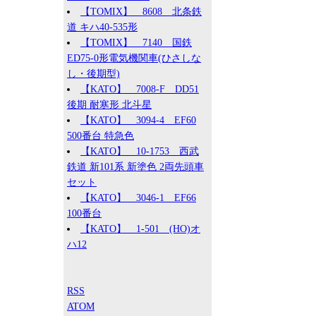
【TOMIX】 8608 北条鉄
道 キハ40-535形
【TOMIX】 7140 国鉄
ED75-0形電気機関車(ひさしな
し・後期型)
【KATO】 7008-F DD51
後期 耐寒形 北斗星
【KATO】 3094-4 EF60
500番台 特急色
【KATO】 10-1753 西武
鉄道 新101系 新塗色 2両先頭車
セット
【KATO】 3046-1 EF66
100番台
【KATO】 1-501 (HO)オ
ハ12
RSS
ATOM