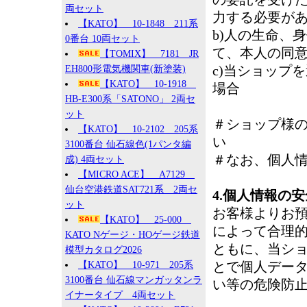
両セット
力する必要が
【KATO】 10-1848 211系
b)人の生命、
0番台 10両セット
て、本人の同
【TOMIX】 7181 JR
c)当ショップ
EH800形電気機関車(新塗装)
【KATO】 10-1918
場合
HB-E300系「SATONO」 2両セ
ット
＃ショップ様
【KATO】 10-2102 205系
い
3100番台 仙石線色(1パンタ編
＃なお、個人
成) 4両セット
【MICRO ACE】 A7129
仙台空港鉄道SAT721系 2両セ
4.個人情報の
ット
お客様よりお
【KATO】 25-000
によって合理
KATO Nゲージ・HOゲージ鉄道
ともに、当シ
模型カタログ2026
とで個人デー
【KATO】 10-971 205系
3100番台 仙石線マンガッタンラ
い等の危険防
イナータイプ 4両セット