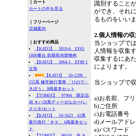
｜カート
識別すること
カートの中を見る
ができ、それ
るものをいい
｜フリーページ
店舗案内
2.個人情報の収
当ショップで
｜おすすめ商品
【KATO】 3019-6 EF65
人情報を収集
1000番台 前期形JR貨物色
収集するにあ
【KATO】 3064-1 EF80 1
によります。
次形
【KATO】 10-1299
当ショップで
155系 修学旅行電車 「ひので・
きぼう」 8両基本セット
【TOMIX】 97904 限定品
a)お名前、フ
JR キハ58系ディーゼルカー(い
b)ご住所
さり火)セット
c)お電話番号
【KATO】 10-1623 43系
d)メールアド
夜行急行「きそ」 6両基本セッ
e)パスワード
ト
【TOMIX】 98416 JR キ