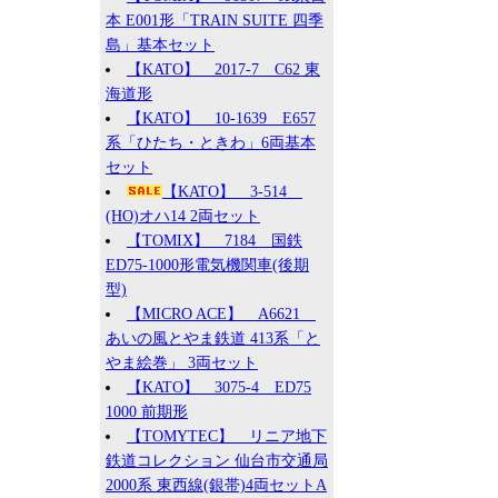
本 E001形「TRAIN SUITE 四季
島」基本セット
【KATO】 2017-7 C62 東
海道形
【KATO】 10-1639 E657
系「ひたち・ときわ」6両基本
セット
【KATO】 3-514
(HO)オハ14 2両セット
【TOMIX】 7184 国鉄
ED75-1000形電気機関車(後期
型)
【MICRO ACE】 A6621
あいの風とやま鉄道 413系「と
やま絵巻」 3両セット
【KATO】 3075-4 ED75
1000 前期形
【TOMYTEC】 リニア地下
鉄道コレクション 仙台市交通局
2000系 東西線(銀帯)4両セットA