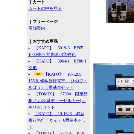
｜カート
カートの中を見る
｜フリーページ
店舗案内
｜おすすめ商品
【KATO】 3019-6 EF65
1000番台 前期形JR貨物色
【KATO】 3064-1 EF80 1
次形
【KATO】 10-1299
155系 修学旅行電車 「ひので・
きぼう」 8両基本セット
【TOMIX】 97904 限定品
JR キハ58系ディーゼルカー(い
さり火)セット
【KATO】 10-1623 43系
夜行急行「きそ」 6両基本セッ
ト
【TOMIX】 98416 JR キ