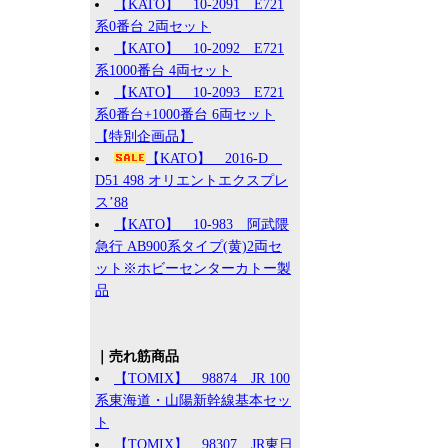
【KATO】 10-2091 E721
系0番台 2両セット
【KATO】 10-2092 E721
系1000番台 4両セット
【KATO】 10-2093 E721
系0番台+1000番台 6両セット
【特別企画品】
【KATO】 2016-D
D51 498 オリエントエクスプレ
ス’88
【KATO】 10-983 阿武隈
急行 AB900系タイプ(黄)2両セ
ット※ホビーセンターカトー製
品
｜売れ筋商品
【TOMIX】 98874 JR 100
系東海道・山陽新幹線基本セッ
ト
【TOMIX】 98307 JR東日