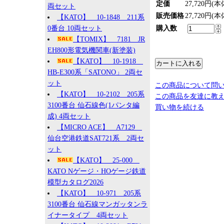
定価
27,720円(本
両セット
販売価格
27,720円(本
【KATO】 10-1848 211系
0番台 10両セット
購入数
【TOMIX】 7181 JR
EH800形電気機関車(新塗装)
【KATO】 10-1918
HB-E300系「SATONO」 2両セ
ット
この商品について問
【KATO】 10-2102 205系
この商品を友達に教
3100番台 仙石線色(1パンタ編
買い物を続ける
成) 4両セット
【MICRO ACE】 A7129
仙台空港鉄道SAT721系 2両セ
ット
【KATO】 25-000
KATO Nゲージ・HOゲージ鉄道
模型カタログ2026
【KATO】 10-971 205系
3100番台 仙石線マンガッタンラ
イナータイプ 4両セット