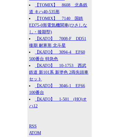
【TOMIX】 8608 北条鉄
道 キハ40-535形
【TOMIX】 7140 国鉄
ED75-0形電気機関車(ひさしな
し・後期型)
【KATO】 7008-F DD51
後期 耐寒形 北斗星
【KATO】 3094-4 EF60
500番台 特急色
【KATO】 10-1753 西武
鉄道 新101系 新塗色 2両先頭車
セット
【KATO】 3046-1 EF66
100番台
【KATO】 1-501 (HO)オ
ハ12
RSS
ATOM