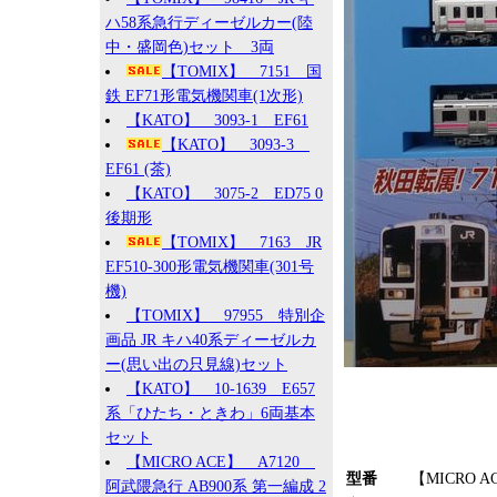
ハ58系急行ディーゼルカー(陸
中・盛岡色)セット 3両
【TOMIX】 7151 国
鉄 EF71形電気機関車(1次形)
【KATO】 3093-1 EF61
【KATO】 3093-3
EF61 (茶)
【KATO】 3075-2 ED75 0
後期形
【TOMIX】 7163 JR
EF510-300形電気機関車(301号
機)
【TOMIX】 97955 特別企
画品 JR キハ40系ディーゼルカ
ー(思い出の只見線)セット
【KATO】 10-1639 E657
系「ひたち・ときわ」6両基本
セット
【MICRO ACE】 A7120
型番
【MICRO A
阿武隈急行 AB900系 第一編成 2