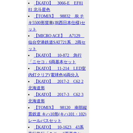
【KATO】 3066-E EF81
81 北斗星色
【TOMIX】 98832 JR チ
キ5500形貨車(JR西日本仕様)セ
ット
【MICRO ACE】 A7129
仙台空港鉄道SAT721系 2両セ
ット
【KATO】 10-872 急行
「ニセコ」6両基本セット
【KATO】 11-214 LED室
内灯クリア(電球色)6両分入
【KATO】 2017-2 C62 2
北海道形
【KATO】 2017-3 C62 3
北海道形
【TOMIX】 98120 南部縦
貫鉄道 キハ10形(キハ101・102)
レールバスセット
【KATO】 10-1623 43系