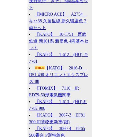
夜行急行「きそ」 6両基本セッ
ト
【MICRO ACE】 A2754
キハ38 久留里線 新久留里色 2
両セット
【KATO】 10-1751 西武
鉄道 新101系 新塗色 4両基本セ
ット
【KATO】 1-612 (HO) キ
ハ81
【KATO】 2016-D
D51 498 オリエントエクスプレ
ス’88
【TOMIX】 7110 JR
ED79-50形電気機関車
【KATO】 1-613 (HO)キ
ハ82 900
【KATO】 3067-3 EF81
300 JR貨物更新車(銀)
【KATO】 3060-4 EF65
500番台 P形特急色