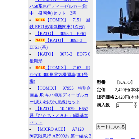
ハ58系急行ディーゼルカー(陸
中・盛岡色)セット 3両
【TOMIX】 7151 国
鉄 EF71形電気機関車(1次形)
【KATO】 3093-1 EF61
【KATO】 3093-3
EF61 (茶)
【KATO】 3075-2 ED75 0
後期形
【TOMIX】 7163 JR
EF510-300形電気機関車(301号
機)
型番
【KATO】 8
【TOMIX】 97955 特別企
定価
2,420円(本
画品 JR キハ40系ディーゼルカ
販売価格
2,420円(本
ー(思い出の只見線)セット
購入数
【KATO】 10-1639 E657
系「ひたち・ときわ」6両基本
セット
【MICRO ACE】 A7120
阿武隈急行 AB900系 第一編成 2