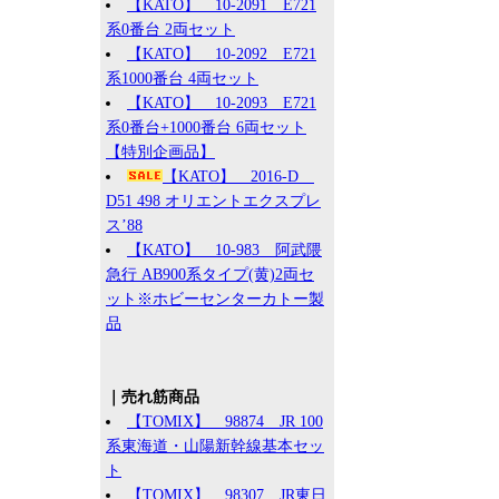
【KATO】 10-2091 E721
系0番台 2両セット
【KATO】 10-2092 E721
系1000番台 4両セット
【KATO】 10-2093 E721
系0番台+1000番台 6両セット
【特別企画品】
【KATO】 2016-D
D51 498 オリエントエクスプレ
ス’88
【KATO】 10-983 阿武隈
急行 AB900系タイプ(黄)2両セ
ット※ホビーセンターカトー製
品
｜売れ筋商品
【TOMIX】 98874 JR 100
系東海道・山陽新幹線基本セッ
ト
【TOMIX】 98307 JR東日