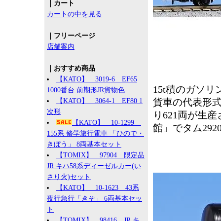
｜カート
カートの中を見る
｜フリーページ
店舗案内
｜おすすめ商品
【KATO】 3019-6 EF65
15t積のガソ
1000番台 前期形JR貨物色
貨車の代表形式で
【KATO】 3064-1 EF80 1
次形
り621両が生
【KATO】 10-1299
館」でタム29
155系 修学旅行電車 「ひので・
きぼう」 8両基本セット
【TOMIX】 97904 限定品
JR キハ58系ディーゼルカー(い
さり火)セット
【KATO】 10-1623 43系
夜行急行「きそ」 6両基本セッ
ト
【TOMIX】 98416 JR キ