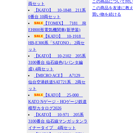
この商品について問
両セット
この商品を友達に教
【KATO】 10-1848 211系
買い物を続ける
0番台 10両セット
【TOMIX】 7181 JR
EH800形電気機関車(新塗装)
【KATO】 10-1918
HB-E300系「SATONO」 2両セ
ット
【KATO】 10-2102 205系
3100番台 仙石線色(1パンタ編
成) 4両セット
【MICRO ACE】 A7129
仙台空港鉄道SAT721系 2両セ
ット
【KATO】 25-000
KATO Nゲージ・HOゲージ鉄道
模型カタログ2026
【KATO】 10-971 205系
3100番台 仙石線マンガッタンラ
イナータイプ 4両セット