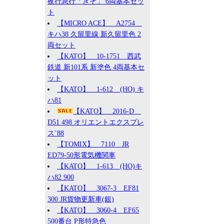
夜行急行「きそ」 6両基本セッ
ト
【MICRO ACE】 A2754
キハ38 久留里線 新久留里色 2
両セット
【KATO】 10-1751 西武
鉄道 新101系 新塗色 4両基本セ
ット
【KATO】 1-612 (HO) キ
ハ81
【KATO】 2016-D
D51 498 オリエントエクスプレ
ス’88
【TOMIX】 7110 JR
ED79-50形電気機関車
【KATO】 1-613 (HO)キ
ハ82 900
【KATO】 3067-3 EF81
300 JR貨物更新車(銀)
【KATO】 3060-4 EF65
500番台 P形特急色