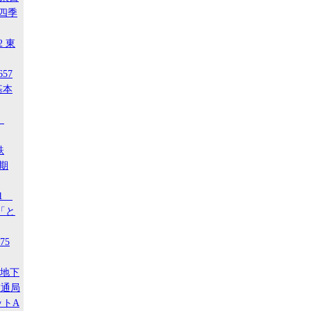
 四季
2 東
657
基本
4
鉄
後期
21
「と
75
ア地下
交通局
ットA