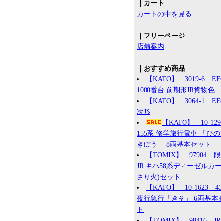
｜カート
カートの中を見る
｜フリーページ
店舗案内
｜おすすめ商品
【KATO】 3019-6 EF
1000番台 前期形JR貨物色
【KATO】 3064-1 EF8
次形
【KATO】 10-12
155系 修学旅行電車 「ひ
きぼう」 8両基本セット
【TOMIX】 97904 
JR キハ58系ディーゼルカー
さり火)セット
【KATO】 10-1623 4
夜行急行「きそ」 6両基本
ト
【TOMIX】 98416 JR