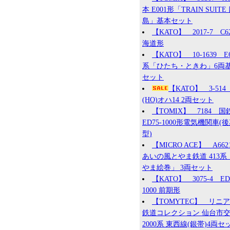
本 E001形「TRAIN SUITE
島」基本セット
【KATO】 2017-7 C6
海道形
【KATO】 10-1639 E
系「ひたち・ときわ」6両
セット
【KATO】 3-51
(HO)オハ14 2両セット
【TOMIX】 7184 国
ED75-1000形電気機関車(
型)
【MICRO ACE】 A66
あいの風とやま鉄道 413系
やま絵巻」 3両セット
【KATO】 3075-4 ED
1000 前期形
【TOMYTEC】 リニ
鉄道コレクション 仙台市
2000系 東西線(銀帯)4両セ