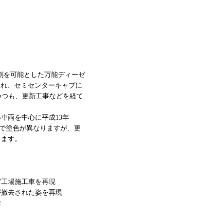
割を可能とした万能ディーゼ
が製造され、セミセンターキャブに
つつも、更新工事などを経て
車両を中心に平成13年
所で塗色が異なりますが、更
します。
宮工場施工車を再現
が撤去された姿を再現
作