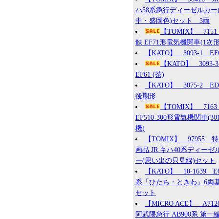
ハ58系急行ディーゼルカー
中・盛岡色)セット 3両
【TOMIX】 715
鉄 EF71形電気機関車(1次形
【KATO】 3093-1 EF
【KATO】 3093
EF61 (茶)
【KATO】 3075-2 ED7
後期形
【TOMIX】 7163
EF510-300形電気機関車(30
機)
【TOMIX】 97955 
画品 JR キハ40系ディーゼ
ー(思い出の只見線)セット
【KATO】 10-1639 E
系「ひたち・ときわ」6両
セット
【MICRO ACE】 A71
阿武隈急行 AB900系 第一編