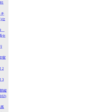
81
 チ
)セ
29
両セ
行
ED室
 2
 3
南部縦
02)
3系