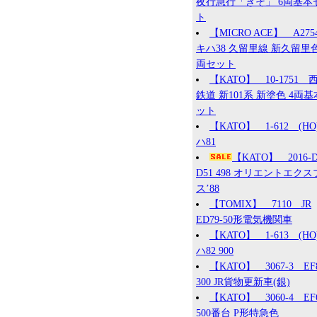
夜行急行「きそ」 6両基本
ト
【MICRO ACE】 A27
キハ38 久留里線 新久留里色
両セット
【KATO】 10-1751 
鉄道 新101系 新塗色 4両
ット
【KATO】 1-612 (HO
ハ81
【KATO】 2016
D51 498 オリエントエク
ス’88
【TOMIX】 7110 JR
ED79-50形電気機関車
【KATO】 1-613 (HO
ハ82 900
【KATO】 3067-3 EF
300 JR貨物更新車(銀)
【KATO】 3060-4 EF
500番台 P形特急色