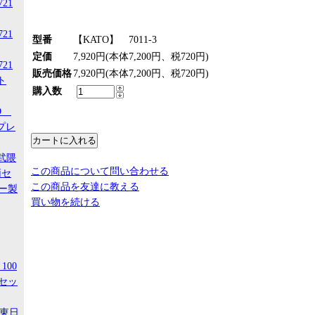
721
721
型番
【KATO】 7011-3
定価
7,920円(本体7,200円、税720円)
721
販売価格
7,920円(本体7,200円、税720円)
ト
購入数
-D
スプレ
阿武隈
この商品について問い合わせる
両セ
この商品を友達に教える
ー製
買い物を続ける
100
セッ
R東日