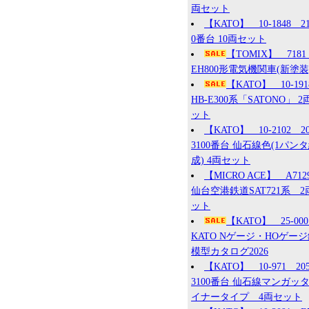
両セット
【KATO】 10-1848 2
0番台 10両セット
【TOMIX】 7181
EH800形電気機関車(新塗装
【KATO】 10-19
HB-E300系「SATONO」 2
ット
【KATO】 10-2102 2
3100番台 仙石線色(1パン
成) 4両セット
【MICRO ACE】 A71
仙台空港鉄道SAT721系 2
ット
【KATO】 25-0
KATO Nゲージ・HOゲー
模型カタログ2026
【KATO】 10-971 20
3100番台 仙石線マンガッ
イナータイプ 4両セット