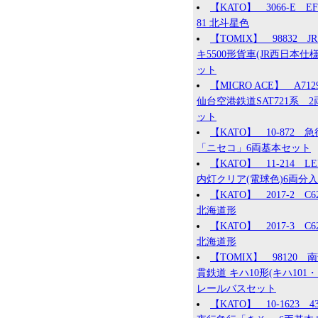
【KATO】 3066-E EF
81 北斗星色
【TOMIX】 98832 JR
キ5500形貨車(JR西日本仕様
ット
【MICRO ACE】 A71
仙台空港鉄道SAT721系 2
ット
【KATO】 10-872 急
「ニセコ」6両基本セット
【KATO】 11-214 L
内灯クリア(電球色)6両分入
【KATO】 2017-2 C62
北海道形
【KATO】 2017-3 C62
北海道形
【TOMIX】 98120 
貫鉄道 キハ10形(キハ101・1
レールバスセット
【KATO】 10-1623 4