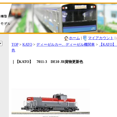
ホーム
|
マイアカウント
|
TOP
>
KATO
>
ディーゼルカー、ディーゼル機関車
>
【KATO】 
色
｜【KATO】 7011-3 DE10 JR貨物更新色