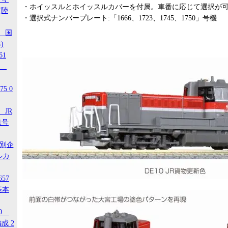
・ホイッスルとホイッスルカバーを付属。車番に応じて選択が
(陸
・選択式ナンバープレート:「1666、1723、1745、1750」号機
1 国
)
61
-3
5 0
 JR
1号
特別企
ルカ
657
基本
20
成 2