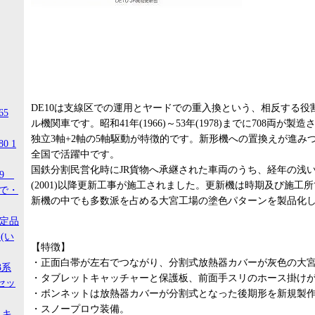
DE10は支線区での運用とヤードでの重入換という、相反する役
65
ル機関車です。昭和41年(1966)～53年(1978)までに708両
独立3軸+2軸の5軸駆動が特徴的です。新形機への置換えが進み
0 1
全国で活躍中です。
国鉄分割民営化時にJR貨物へ承継された車両のうち、経年の浅い
99
(2001)以降更新工事が施工されました。更新機は時期及び施工
ので・
新機の中でも多数派を占める大宮工場の塗色パターンを製品化
限定品
(い
【特徴】
・正面白帯が左右でつながり、分割式放熱器カバーが灰色の大
3系
・タブレットキャッチャーと保護板、前面手スリのホース掛け
セッ
・ボンネットは放熱器カバーが分割式となった後期形を新規製
・スノープロウ装備。
 キ