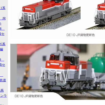
11系
 JR
)
18
両セ
05系
タ編
29
両セ
00
ジ鉄道
5系
タンラ