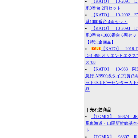
【KATO】 10-2091 E
系0番台 2両セット
【KATO】 10-2092 E
系1000番台 4両セット
【KATO】 10-2093 E
系0番台+1000番台 6両セッ
【特別企画品】
【KATO】 2016
D51 498 オリエントエク
ス’88
【KATO】 10-983 
急行 AB900系タイプ(黄)2
ット※ホビーセンターカト
品
｜売れ筋商品
【TOMIX】 98874 JR 
系東海道・山陽新幹線基本
ト
【TOMIX】 98307 J