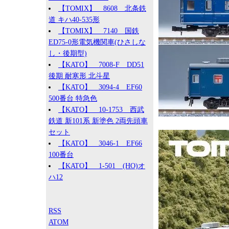
【TOMIX】 8608 北条鉄
道 キハ40-535形
【TOMIX】 7140 国鉄
ED75-0形電気機関車(ひさしな
し・後期型)
【KATO】 7008-F DD51
後期 耐寒形 北斗星
【KATO】 3094-4 EF60
500番台 特急色
【KATO】 10-1753 西武
鉄道 新101系 新塗色 2両先頭車
セット
【KATO】 3046-1 EF66
100番台
【KATO】 1-501 (HO)オ
ハ12
RSS
ATOM