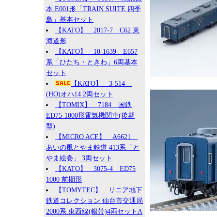
本 E001形「TRAIN SUITE 四季
島」基本セット
【KATO】 2017-7 C62 東
海道形
【KATO】 10-1639 E657
系「ひたち・ときわ」6両基本
セット
【KATO】 3-514
(HO)オハ14 2両セット
【TOMIX】 7184 国鉄
ED75-1000形電気機関車(後期
型)
【MICRO ACE】 A6621
あいの風とやま鉄道 413系「と
やま絵巻」 3両セット
【KATO】 3075-4 ED75
1000 前期形
【TOMYTEC】 リニア地下
鉄道コレクション 仙台市交通局
2000系 東西線(銀帯)4両セットA