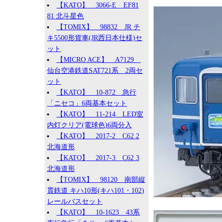
【KATO】 3066-E EF81
81 北斗星色
【TOMIX】 98832 JR チ
キ5500形貨車(JR西日本仕様)セ
ット
【MICRO ACE】 A7129
仙台空港鉄道SAT721系 2両セ
ット
【KATO】 10-872 急行
「ニセコ」6両基本セット
【KATO】 11-214 LED室
内灯クリア(電球色)6両分入
【KATO】 2017-2 C62 2
北海道形
【KATO】 2017-3 C62 3
北海道形
【TOMIX】 98120 南部縦
貫鉄道 キハ10形(キハ101・102)
レールバスセット
【KATO】 10-1623 43系