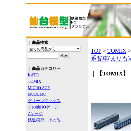
｜商品検索
TOP
>
TOMIX
系客車(まりも
｜商品カテゴリー
｜【TOMIX】 
KATO
TOMIX
MICRO ACE
MODEMO
グリーンマックス
その他HOゲージ
Zゲージ
鉄道模型 その他