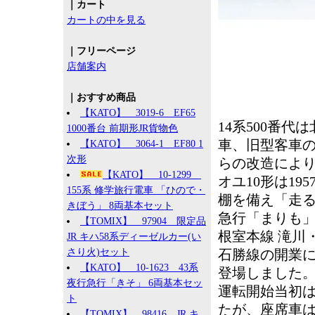
｜カート
カートの中を見る
｜フリーページ
店舗案内
｜おすすめ商品
【KATO】 3019-6 EF65
14系500番
1000番台 前期形JR貨物色
車、旧型客車の
【KATO】 3064-1 EF80 1
次形
らの改造によ
【KATO】 10-1299
オユ10形は1
155系 修学旅行電車 「ひので・
棚を備え「走
きぼう」 8両基本セット
急行「まりも
【TOMIX】 97904 限定品
根室本線 滝川
JR キハ58系ディーゼルカー(い
さり火)セット
石勝線の開業に
【KATO】 10-1623 43系
登場しました
夜行急行「きそ」 6両基本セッ
運転開始当初は
ト
たが、座席車は1
【TOMIX】 98416 JR キ