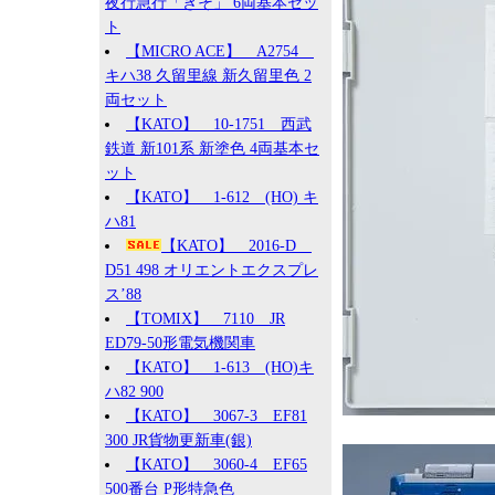
夜行急行「きそ」 6両基本セッ
ト
【MICRO ACE】 A2754
キハ38 久留里線 新久留里色 2
両セット
【KATO】 10-1751 西武
鉄道 新101系 新塗色 4両基本セ
ット
【KATO】 1-612 (HO) キ
ハ81
【KATO】 2016-D
D51 498 オリエントエクスプレ
ス’88
【TOMIX】 7110 JR
ED79-50形電気機関車
【KATO】 1-613 (HO)キ
ハ82 900
【KATO】 3067-3 EF81
300 JR貨物更新車(銀)
【KATO】 3060-4 EF65
500番台 P形特急色