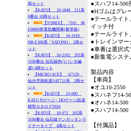
●スハフ14-5
両セット
【KATO】 10-1848 211系
●Hゴムはグレ
0番台 10両セット
●テールライト
【TOMIX】 7181 JR
イッチ付
EH800形電気機関車(新塗装)
●テールライト
【KATO】 10-1918
●トレインマー
HB-E300系「SATONO」 2両セ
●車番は選択式
ット
【KATO】 10-2102 205系
●新集電システ
3100番台 仙石線色(1パンタ編
成) 4両セット
製品内容
【MICRO ACE】 A7129
【車両】
仙台空港鉄道SAT721系 2両セ
●オユ10-2550
ット
【KATO】 25-000
●スハネフ14-50
KATO Nゲージ・HOゲージ鉄道
●オハネ14-500
模型カタログ2026
●スハフ14-500
【KATO】 10-971 205系
3100番台 仙石線マンガッタンラ
【付属品】
イナータイプ 4両セット