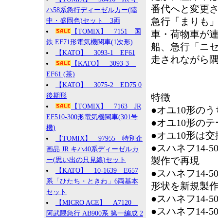
番代へと変更
ハ58系急行ディーゼルカー(陸
急行「まりも」
中・盛岡色)セット 3両
【TOMIX】 7151 国
車・荷物車が
鉄 EF71形電気機関車(1次形)
船、急行「ニ
【KATO】 3093-1 EF61
走されながら
【KATO】 3093-3
EF61 (茶)
【KATO】 3075-2 ED75 0
後期形
特徴
【TOMIX】 7163 JR
●オユ10形の
EF510-300形電気機関車(301号
●オユ10形の
機)
●オユ10形は
【TOMIX】 97955 特別企
●スハネフ14-
画品 JR キハ40系ディーゼルカ
製作で再現
ー(思い出の只見線)セット
【KATO】 10-1639 E657
●スハネフ14-
系「ひたち・ときわ」6両基本
形状を新規製
セット
●スハネフ14-
【MICRO ACE】 A7120
●スハネフ14-
阿武隈急行 AB900系 第一編成 2