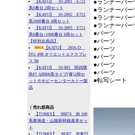
●ランナーパー
【KATO】 10-2091 E721
系0番台 2両セット
●ランナーパー
【KATO】 10-2092 E721
●ランナーパー
系1000番台 4両セット
●ランナーパー
【KATO】 10-2093 E721
●パーツ ：
系0番台+1000番台 6両セット
●パーツ ：
【特別企画品】
【KATO】 2016-D
●パーツ ：
D51 498 オリエントエクスプレ
●パーツ ：
ス’88
●パーツ ：
【KATO】 10-983 阿武隈
●パーツ 
急行 AB900系タイプ(黄)2両セ
●転写シート
ット※ホビーセンターカトー製
品
｜売れ筋商品
【TOMIX】 98874 JR 100
系東海道・山陽新幹線基本セッ
ト
【TOMIX】 98307 JR東日