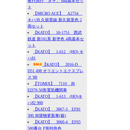
夜行急行「きそ」 6両基本セッ
ト
【MICRO ACE】 A2754
キハ38 久留里線 新久留里色 2
両セット
【KATO】 10-1751 西武
鉄道 新101系 新塗色 4両基本セ
ット
【KATO】 1-612 (HO) キ
ハ81
【KATO】 2016-D
D51 498 オリエントエクスプレ
ス’88
【TOMIX】 7110 JR
ED79-50形電気機関車
【KATO】 1-613 (HO)キ
ハ82 900
【KATO】 3067-3 EF81
300 JR貨物更新車(銀)
【KATO】 3060-4 EF65
500番台 P形特急色