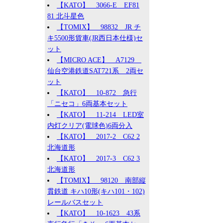
【KATO】 3066-E EF81
81 北斗星色
【TOMIX】 98832 JR チ
キ5500形貨車(JR西日本仕様)セ
ット
【MICRO ACE】 A7129
仙台空港鉄道SAT721系 2両セ
ット
【KATO】 10-872 急行
「ニセコ」6両基本セット
【KATO】 11-214 LED室
内灯クリア(電球色)6両分入
【KATO】 2017-2 C62 2
北海道形
【KATO】 2017-3 C62 3
北海道形
【TOMIX】 98120 南部縦
貫鉄道 キハ10形(キハ101・102)
レールバスセット
【KATO】 10-1623 43系