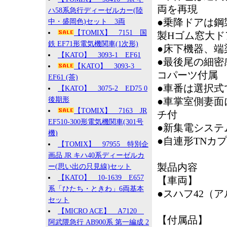
両を再現
ハ58系急行ディーゼルカー(陸
●乗降ドアは鋼
中・盛岡色)セット 3両
【TOMIX】 7151 国
製Hゴム窓大ド
鉄 EF71形電気機関車(1次形)
●床下機器、端
【KATO】 3093-1 EF61
●最後尾の細
【KATO】 3093-3
コパーツ付属
EF61 (茶)
●車番は選択式
【KATO】 3075-2 ED75 0
後期形
●車掌室側妻面
【TOMIX】 7163 JR
チ付
EF510-300形電気機関車(301号
●新集電システ
機)
●自連形TNカ
【TOMIX】 97955 特別企
画品 JR キハ40系ディーゼルカ
製品内容
ー(思い出の只見線)セット
【KATO】 10-1639 E657
【車両】
系「ひたち・ときわ」6両基本
●スハフ42（
セット
【MICRO ACE】 A7120
【付属品】
阿武隈急行 AB900系 第一編成 2