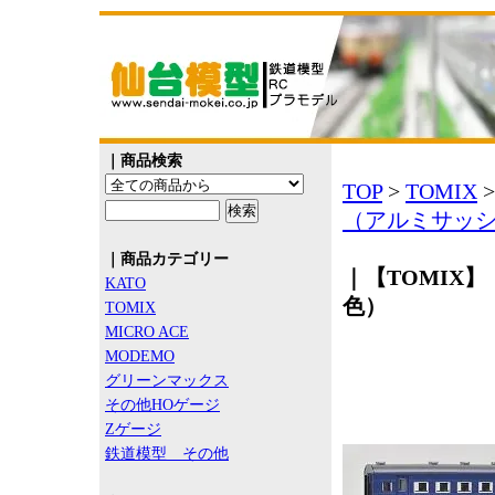
｜商品検索
TOP
>
TOMIX
（アルミサッ
｜商品カテゴリー
｜【TOMIX】
KATO
色）
TOMIX
MICRO ACE
MODEMO
グリーンマックス
その他HOゲージ
Zゲージ
鉄道模型 その他