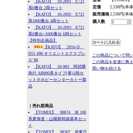
【KATO】 10-2091 E721
定価
2,530円(本
系0番台 2両セット
販売価格
2,530円(本
【KATO】 10-2092 E721
系1000番台 4両セット
購入数
【KATO】 10-2093 E721
系0番台+1000番台 6両セット
【特別企画品】
【KATO】 2016-D
D51 498 オリエントエクスプレ
この商品について問
ス’88
この商品を友達に教
【KATO】 10-983 阿武隈
買い物を続ける
急行 AB900系タイプ(黄)2両セ
ット※ホビーセンターカトー製
品
｜売れ筋商品
【TOMIX】 98874 JR 100
系東海道・山陽新幹線基本セッ
ト
【TOMIX】 98307 JR東日