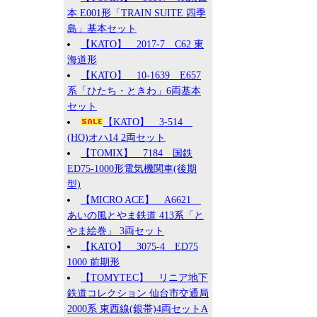
本 E001形「TRAIN SUITE 四季
島」基本セット
【KATO】 2017-7 C62 東
海道形
【KATO】 10-1639 E657
系「ひたち・ときわ」6両基本
セット
【KATO】 3-514
(HO)オハ14 2両セット
【TOMIX】 7184 国鉄
ED75-1000形電気機関車(後期
型)
【MICRO ACE】 A6621
あいの風とやま鉄道 413系「と
やま絵巻」 3両セット
【KATO】 3075-4 ED75
1000 前期形
【TOMYTEC】 リニア地下
鉄道コレクション 仙台市交通局
2000系 東西線(銀帯)4両セットA