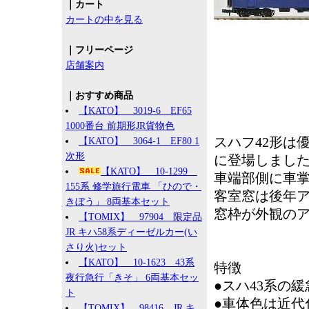
｜カート
カートの中を見る
｜フリーページ
店舗案内
｜おすすめ商品
【KATO】 3019-6 EF65
1000番台 前期形JR貨物色
スハフ42形は
【KATO】 3064-1 EF80 1
次形
に登場しまし
【KATO】 10-1299
車端部側に車
155系 修学旅行電車 「ひので・
客室窓は後年
きぼう」 8両基本セット
窓枠が外観の
【TOMIX】 97904 限定品
JR キハ58系ディーゼルカー(い
さり火)セット
【KATO】 10-1623 43系
特徴
夜行急行「きそ」 6両基本セッ
●スハ43系の
ト
●車体色は近
【TOMIX】 98416 JR キ