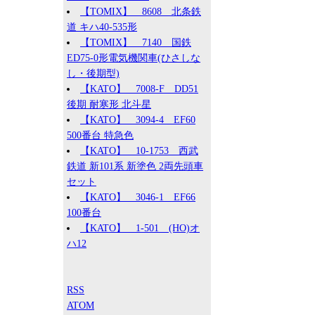
【TOMIX】 8608 北条鉄
道 キハ40-535形
【TOMIX】 7140 国鉄
ED75-0形電気機関車(ひさしな
し・後期型)
【KATO】 7008-F DD51
後期 耐寒形 北斗星
【KATO】 3094-4 EF60
500番台 特急色
【KATO】 10-1753 西武
鉄道 新101系 新塗色 2両先頭車
セット
【KATO】 3046-1 EF66
100番台
【KATO】 1-501 (HO)オ
ハ12
RSS
ATOM