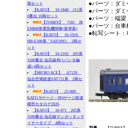
●パーツ：ダミ
両セット
【KATO】 10-1848 211系
●パーツ：ダミ
0番台 10両セット
●パーツ：端梁
【TOMIX】 7181 JR
●パーツ：台車
EH800形電気機関車(新塗装)
●転写シート：
【KATO】 10-1918
HB-E300系「SATONO」 2両セ
ット
【KATO】 10-2102 205系
3100番台 仙石線色(1パンタ編
成) 4両セット
【MICRO ACE】 A7129
仙台空港鉄道SAT721系 2両セ
ット
【KATO】 25-000
KATO Nゲージ・HOゲージ鉄道
模型カタログ2026
【KATO】 10-971 205系
3100番台 仙石線マンガッタンラ
イナータイプ 4両セット
型番
【TOMIX】 