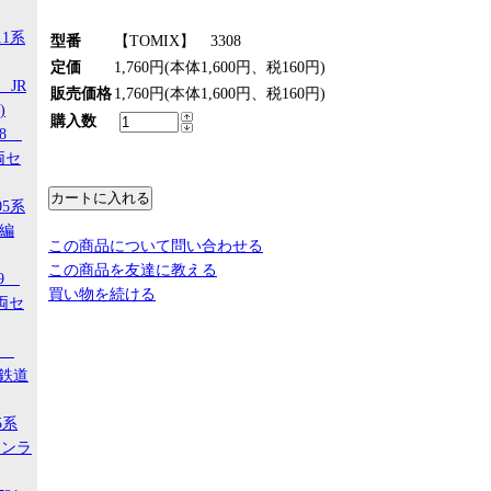
11系
型番
【TOMIX】 3308
定価
1,760円(本体1,600円、税160円)
 JR
販売価格
1,760円(本体1,600円、税160円)
)
購入数
18
両セ
05系
タ編
この商品について問い合わせる
この商品を友達に教える
29
買い物を続ける
両セ
00
ジ鉄道
5系
タンラ