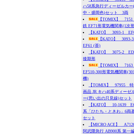
ハ58系急行ディーゼルカー
中・盛岡色)セット 3両
【TOMIX】 715
鉄 EF71形電気機関車(1次形
【KATO】 3093-1 EF
【KATO】 3093
EF61 (茶)
【KATO】 3075-2 ED7
後期形
【TOMIX】 7163
EF510-300形電気機関車(30
機)
【TOMIX】 97955 
画品 JR キハ40系ディーゼ
ー(思い出の只見線)セット
【KATO】 10-1639 E
系「ひたち・ときわ」6両
セット
【MICRO ACE】 A71
阿武隈急行 AB900系 第一編