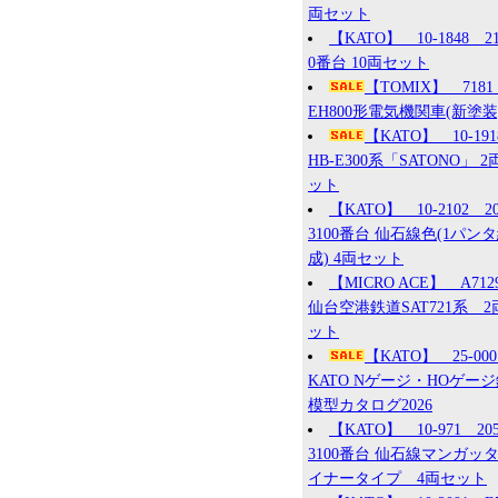
両セット
【KATO】 10-1848 2
0番台 10両セット
【TOMIX】 7181
EH800形電気機関車(新塗装
【KATO】 10-19
HB-E300系「SATONO」 2
ット
【KATO】 10-2102 2
3100番台 仙石線色(1パン
成) 4両セット
【MICRO ACE】 A71
仙台空港鉄道SAT721系 2
ット
【KATO】 25-0
KATO Nゲージ・HOゲー
模型カタログ2026
【KATO】 10-971 20
3100番台 仙石線マンガッ
イナータイプ 4両セット