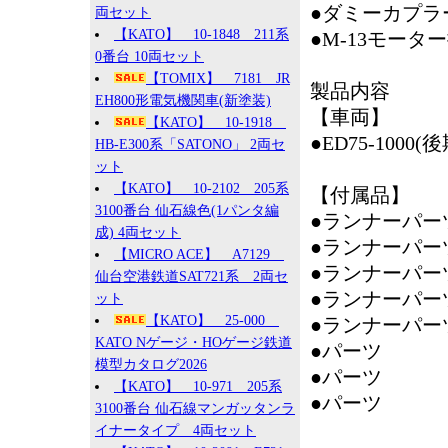
●ダミーカプラ
両セット
【KATO】 10-1848 211系
●M-13モータ
0番台 10両セット
【TOMIX】 7181 JR
製品内容
EH800形電気機関車(新塗装)
【車両】
【KATO】 10-1918
●ED75-1000(
HB-E300系「SATONO」 2両セ
ット
【KATO】 10-2102 205系
【付属品】
3100番台 仙石線色(1パンタ編
●ランナーパー
成) 4両セット
●ランナーパー
【MICRO ACE】 A7129
●ランナーパー
仙台空港鉄道SAT721系 2両セ
●ランナーパー
ット
【KATO】 25-000
●ランナーパー
KATO Nゲージ・HOゲージ鉄道
●パーツ ：
模型カタログ2026
●パーツ 
【KATO】 10-971 205系
●パーツ 
3100番台 仙石線マンガッタンラ
イナータイプ 4両セット