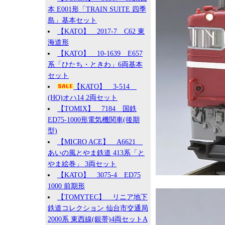
本 E001形「TRAIN SUITE 四季
島」基本セット
【KATO】 2017-7 C62 東
海道形
【KATO】 10-1639 E657
系「ひたち・ときわ」6両基本
セット
【KATO】 3-514
(HO)オハ14 2両セット
【TOMIX】 7184 国鉄
ED75-1000形電気機関車(後期
型)
【MICRO ACE】 A6621
あいの風とやま鉄道 413系「と
やま絵巻」 3両セット
【KATO】 3075-4 ED75
1000 前期形
【TOMYTEC】 リニア地下
鉄道コレクション 仙台市交通局
2000系 東西線(銀帯)4両セットA