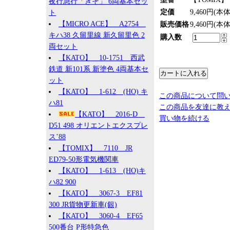
夜行急行「きそ」 6両基本セッ
定価
9,460円(本
ト
【MICRO ACE】 A2754
販売価格
9,460円(本
キハ38 久留里線 新久留里色 2
購入数
両セット
【KATO】 10-1751 西武
鉄道 新101系 新塗色 4両基本セ
ット
【KATO】 1-612 (HO) キ
この商品について問
ハ81
この商品を友達に教
【KATO】 2016-D
買い物を続ける
D51 498 オリエントエクスプレ
ス’88
【TOMIX】 7110 JR
ED79-50形電気機関車
【KATO】 1-613 (HO)キ
ハ82 900
【KATO】 3067-3 EF81
300 JR貨物更新車(銀)
【KATO】 3060-4 EF65
500番台 P形特急色