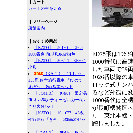
｜カート
カートの中を見る
｜フリーページ
店舗案内
｜おすすめ商品
【KATO】 3019-6 EF65
ED75形は19
1000番台 前期形JR貨物色
1000番代は高
【KATO】 3064-1 EF80 1
次形
した車両で39
【KATO】 10-1299
1026番以降
155系 修学旅行電車 「ひので・
ロック式ナン
きぼう」 8両基本セット
るなど外観に
【TOMIX】 97904 限定品
1000番代は
JR キハ58系ディーゼルカー(い
さり火)セット
が長町機関区
【KATO】 10-1623 43系
り、東北本線
夜行急行「きそ」 6両基本セッ
躍しました。
ト
【TOMIX】 98416 JR キ