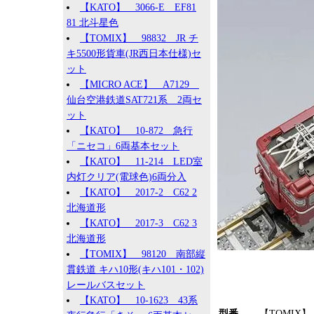
【KATO】 3066-E EF81
81 北斗星色
【TOMIX】 98832 JR チ
キ5500形貨車(JR西日本仕様)セ
ット
【MICRO ACE】 A7129
仙台空港鉄道SAT721系 2両セ
ット
【KATO】 10-872 急行
「ニセコ」6両基本セット
【KATO】 11-214 LED室
内灯クリア(電球色)6両分入
【KATO】 2017-2 C62 2
北海道形
【KATO】 2017-3 C62 3
北海道形
【TOMIX】 98120 南部縦
貫鉄道 キハ10形(キハ101・102)
レールバスセット
【KATO】 10-1623 43系
型番
【TOMIX】 