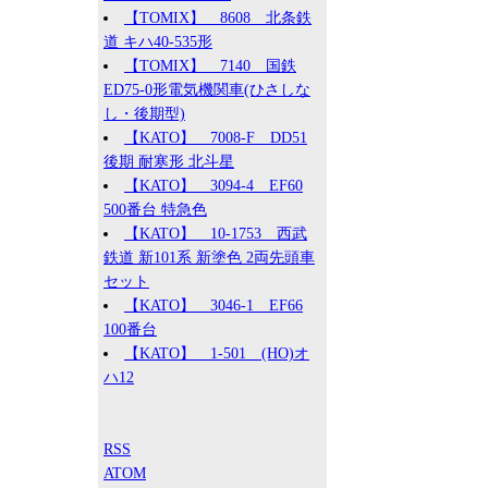
【TOMIX】 8608 北条鉄
道 キハ40-535形
【TOMIX】 7140 国鉄
ED75-0形電気機関車(ひさしな
し・後期型)
【KATO】 7008-F DD51
後期 耐寒形 北斗星
【KATO】 3094-4 EF60
500番台 特急色
【KATO】 10-1753 西武
鉄道 新101系 新塗色 2両先頭車
セット
【KATO】 3046-1 EF66
100番台
【KATO】 1-501 (HO)オ
ハ12
RSS
ATOM