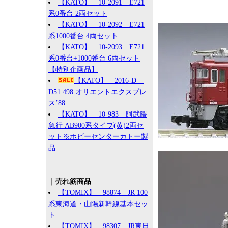
【KATO】 10-2091 E721
系0番台 2両セット
【KATO】 10-2092 E721
系1000番台 4両セット
【KATO】 10-2093 E721
系0番台+1000番台 6両セット
【特別企画品】
【KATO】 2016-D
D51 498 オリエントエクスプレ
ス’88
【KATO】 10-983 阿武隈
急行 AB900系タイプ(黄)2両セ
ット※ホビーセンターカトー製
品
｜売れ筋商品
【TOMIX】 98874 JR 100
系東海道・山陽新幹線基本セッ
ト
【TOMIX】 98307 JR東日