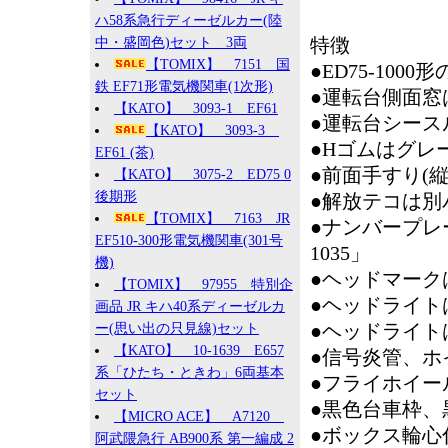
ハ58系急行ディーゼルカー(陸
特徴
中・盛岡色)セット 3両
【TOMIX】 7151 国
●ED75-100
鉄 EF71形電気機関車(1次形)
●運転台側面窓
【KATO】 3093-1 EF61
●運転台シース
【KATO】 3093-3
●Hゴムはグレ
EF61 (茶)
●前面手すり(
【KATO】 3075-2 ED75 0
後期形
●解放テコは別
【TOMIX】 7163 JR
●ナンバープレート
EF510-300形電気機関車(301号
1035」
機)
●ヘッドマーク
【TOMIX】 97955 特別企
●ヘッドライト
画品 JR キハ40系ディーゼルカ
●ヘッドライト
ー(思い出の只見線)セット
【KATO】 10-1639 E657
●信号炎管、ホ
系「ひたち・ときわ」6両基本
●フライホイー
セット
●黒色台車枠、
【MICRO ACE】 A7120
●ボックス輪心
阿武隈急行 AB900系 第一編成 2