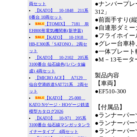
●ナンバープレー
両セット
【KATO】 10-1848 211系
312」
0番台 10両セット
●前面手すり(
【TOMIX】 7181 JR
●自連形ダミー
EH800形電気機関車(新塗装)
●フライホイー
【KATO】 10-1918
●グレー台車枠
HB-E300系「SATONO」 2両セ
●一体プレート
ット
【KATO】 10-2102 205系
●M－13モー
3100番台 仙石線色(1パンタ編
成) 4両セット
製品内容
【MICRO ACE】 A7129
【車両】
仙台空港鉄道SAT721系 2両セ
●EF510-300
ット
【KATO】 25-000
KATO Nゲージ・HOゲージ鉄道
【付属品】
模型カタログ2026
●ランナーパー
【KATO】 10-971 205系
●ランナーパー
3100番台 仙石線マンガッタンラ
●ランナーパー
イナータイプ 4両セット