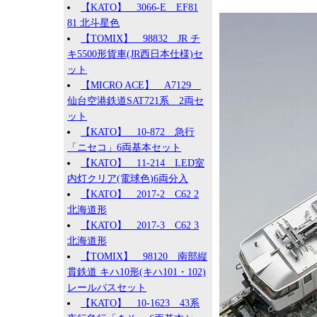
【KATO】 3066-E EF81
81 北斗星色
【TOMIX】 98832 JR チ
キ5500形貨車(JR西日本仕様)セ
ット
【MICRO ACE】 A7129
仙台空港鉄道SAT721系 2両セ
ット
【KATO】 10-872 急行
「ニセコ」6両基本セット
【KATO】 11-214 LED室
内灯クリア(電球色)6両分入
【KATO】 2017-2 C62 2
北海道形
【KATO】 2017-3 C62 3
北海道形
【TOMIX】 98120 南部縦
貫鉄道 キハ10形(キハ101・102)
レールバスセット
【KATO】 10-1623 43系