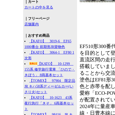
｜カート
カートの中を見る
｜フリーページ
店舗案内
｜おすすめ商品
【KATO】 3019-6 EF65
EF510形30
1000番台 前期形JR貨物色
を目的として
【KATO】 3064-1 EF80 1
次形
直流区間の走行
【KATO】 10-1299
搭載していまし
155系 修学旅行電車 「ひので・
ることから交
きぼう」 8両基本セット
塗色はEF81
【TOMIX】 97904 限定品
色と赤帯を配し
JR キハ58系ディーゼルカー(い
さり火)セット
愛称「ECO-
【KATO】 10-1623 43系
が配置されて
夜行急行「きそ」 6両基本セッ
2024年に量
ト
線・日豊本線
【TOMIX】 98416 JR キ