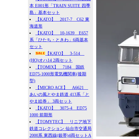
本 E001形「TRAIN SUITE 四季
島」基本セット
【KATO】 2017-7 C62 東
海道形
【KATO】 10-1639 E657
系「ひたち・ときわ」6両基本
セット
【KATO】 3-514
(HO)オハ14 2両セット
【TOMIX】 7184 国鉄
ED75-1000形電気機関車(後期
型)
【MICRO ACE】 A6621
あいの風とやま鉄道 413系「と
やま絵巻」 3両セット
【KATO】 3075-4 ED75
1000 前期形
【TOMYTEC】 リニア地下
鉄道コレクション 仙台市交通局
2000系 東西線(銀帯)4両セットA