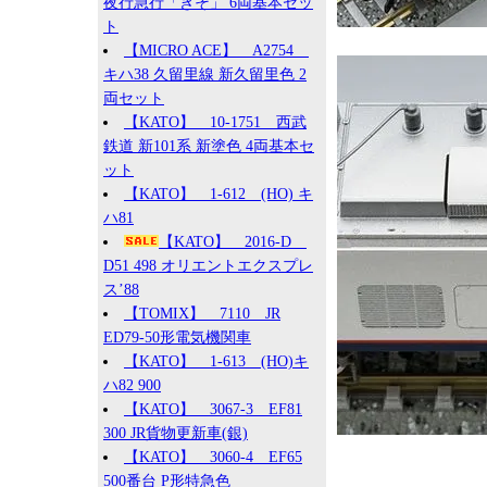
夜行急行「きそ」 6両基本セッ
ト
【MICRO ACE】 A2754
キハ38 久留里線 新久留里色 2
両セット
【KATO】 10-1751 西武
鉄道 新101系 新塗色 4両基本セ
ット
【KATO】 1-612 (HO) キ
ハ81
【KATO】 2016-D
D51 498 オリエントエクスプレ
ス’88
【TOMIX】 7110 JR
ED79-50形電気機関車
【KATO】 1-613 (HO)キ
ハ82 900
【KATO】 3067-3 EF81
300 JR貨物更新車(銀)
【KATO】 3060-4 EF65
500番台 P形特急色