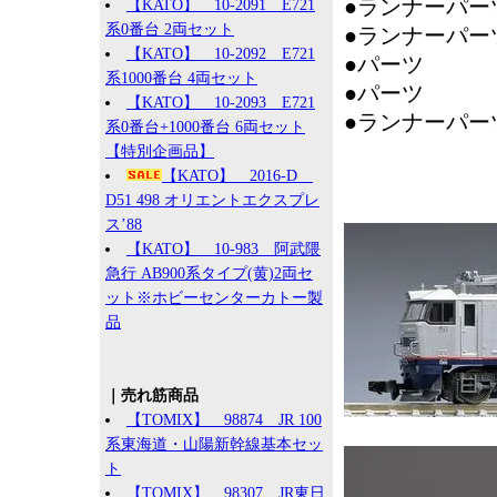
●ランナーパー
【KATO】 10-2091 E721
系0番台 2両セット
●ランナーパー
【KATO】 10-2092 E721
●パーツ ：
系1000番台 4両セット
●パーツ 
【KATO】 10-2093 E721
●ランナーパー
系0番台+1000番台 6両セット
【特別企画品】
【KATO】 2016-D
D51 498 オリエントエクスプレ
ス’88
【KATO】 10-983 阿武隈
急行 AB900系タイプ(黄)2両セ
ット※ホビーセンターカトー製
品
｜売れ筋商品
【TOMIX】 98874 JR 100
系東海道・山陽新幹線基本セッ
ト
【TOMIX】 98307 JR東日