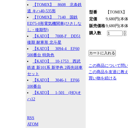
【TOMIX】 8608 北条鉄
道 キハ40-535形
型番
【TOMIX】 
【TOMIX】 7140 国鉄
定価
9,680円(本
ED75-0形電気機関車(ひさしな
販売価格
9,680円(本
し・後期型)
購入数
【KATO】 7008-F DD51
後期 耐寒形 北斗星
【KATO】 3094-4 EF60
500番台 特急色
【KATO】 10-1753 西武
この商品について問
鉄道 新101系 新塗色 2両先頭車
この商品を友達に教
セット
買い物を続ける
【KATO】 3046-1 EF66
100番台
【KATO】 1-501 (HO)オ
ハ12
RSS
ATOM